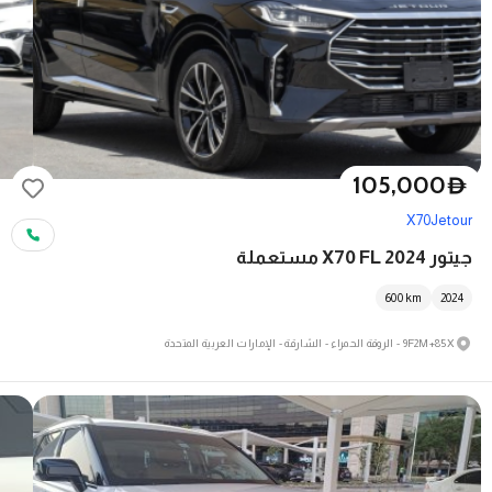
105,000
D
X70
Jetour
جيتور X70 FL 2024 مستعملة
600
km
2024
9F2M+85X - الروقة الحمراء - الشارقة - الإمارات العربية المتحدة