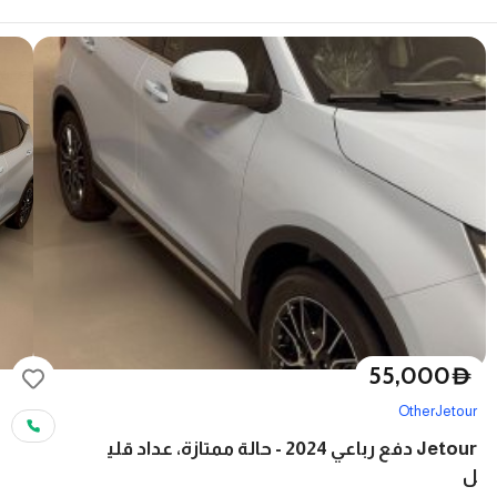
55,000
D
Other
Jetour
Jetour دفع رباعي 2024 - حالة ممتازة، عداد قلي
ل