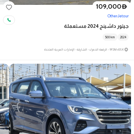
109,000
D
Other
Jetour
جيتور داشينج 2024 مستعملة
500
km
2024
9F2M+85X - الرقعة الحمراء - الشارقة - الإمارات العربية المتحدة