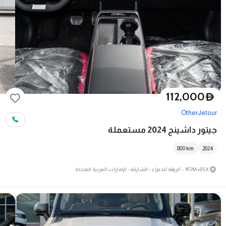
112,000
D
Other
Jetour
جيتور داشينج 2024 مستعملة
800
km
2024
9F2M+85X - الروقة الحمراء - الشارقة - الإمارات العربية المتحدة