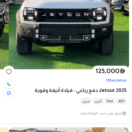
125,000
D
Other
Jetour
Jetour 2025 دفع رباعي - قيادة أنيقة وقوية
2025
km
9
أخرى
بنزين
طريق بدون اسم - الرقعة الحمراء