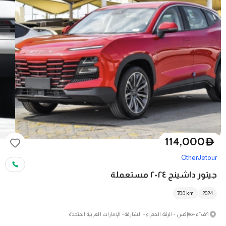
114,000
D
Other
Jetour
جيتور داشينج ٢٠٢٤ مستعملة
700
km
2024
٩ف٢م+٨٥إكس - الرقة الحمراء - الشارقة - الإمارات العربية المتحدة