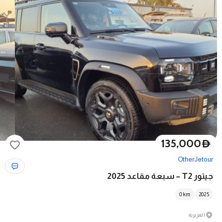
135,000
D
Other
Jetour
جيتور T2 – سبعة مقاعد 2025
0
km
2025
العزيزية