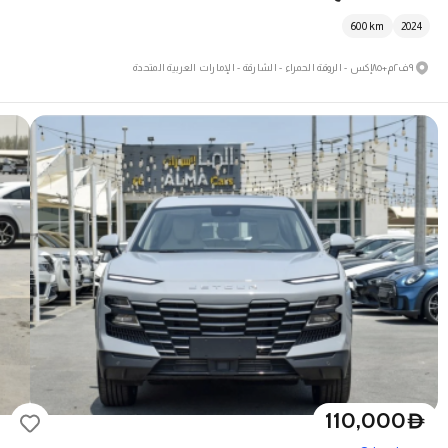
600
km
2024
٩ف٢م+٨٥إكس - الروقة الحمراء - الشارقة - الإمارات العربية المتحدة
110,000
D