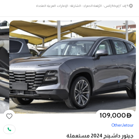
٩ إف ٢ إم+٨٥ إكس - الرُقعة الحمراء - الشارقة - الإمارات العربية المتحدة
109,000
D
Other
Jetour
جيتور داشينج 2024 مستعملة