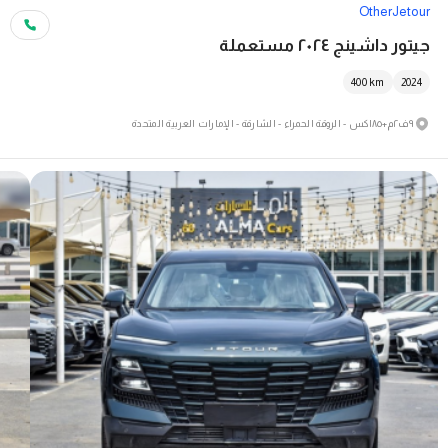
Other
Jetour
جيتور داشينج ٢٠٢٤ مستعملة
400
km
2024
٩ف٢م+٨٥اكس - الروقة الحمراء - الشارقة - الإمارات العربية المتحدة