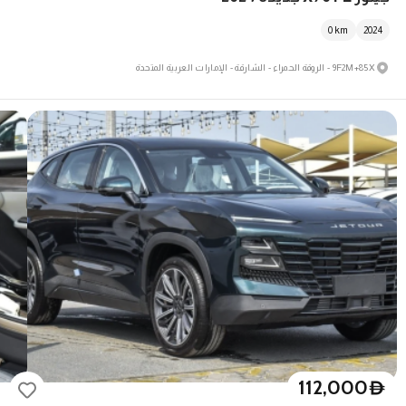
0
km
2024
9F2M+85X - الروقة الحمراء - الشارقة - الإمارات العربية المتحدة
112,000
D