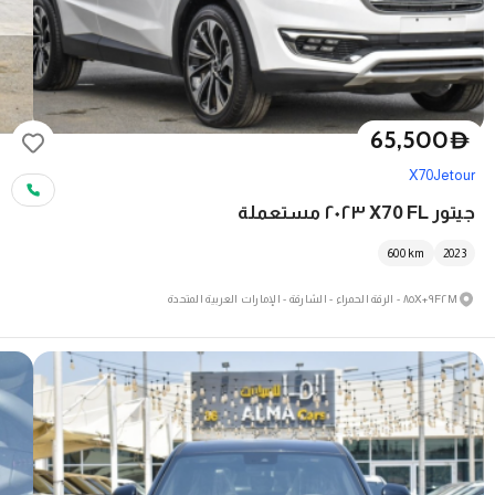
65,500
D
X70
Jetour
جيتور X70 FL ٢٠٢٣ مستعملة
600
km
2023
٩F٢M+٨٥X - الرقة الحمراء - الشارقة - الإمارات العربية المتحدة