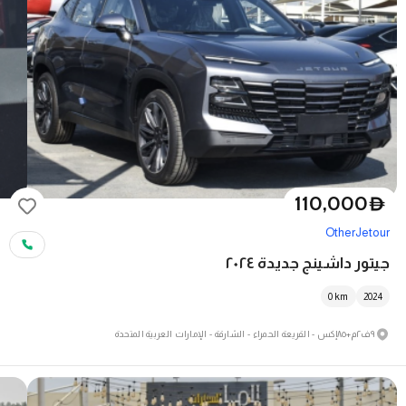
110,000
D
Other
Jetour
جيتور داشينج جديدة ٢٠٢٤
0
km
2024
٩ف٢م+٨٥إكس - القريعة الحمراء - الشارقة - الإمارات العربية المتحدة