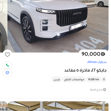
90,000
D
سيارات
Jetour
جايكو J7 فاخرة ٥ مقاعد
0
km
14,000
مواصفات الخليج
بنزين
شارع الصفا