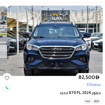
82,500
D
X70
Jetour
جيتور X70 FL 2024 جديد
1
km
2024