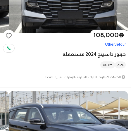
108,000
D
Other
Jetour
جيتور داشينج 2024 مستعملة
700
km
2024
9F2M+85X - الرقة الحمراء - الشارقة - الإمارات العربية المتحدة