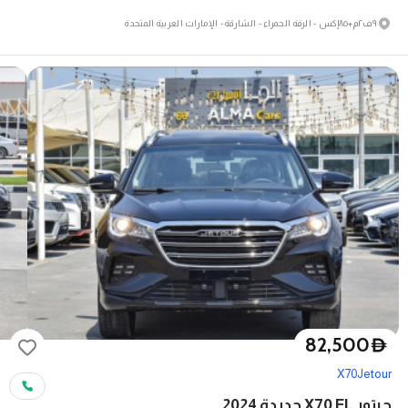
٩ف٢م+٨٥إكس - الرقة الحمراء - الشارقة - الإمارات العربية المتحدة
82,500
D
X70
Jetour
جيتور X70 FL جديدة 2024