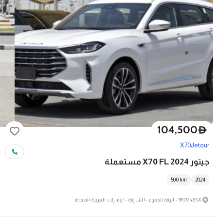
104,500
D
X70
Jetour
جيتور X70 FL 2024 مستعملة
500
km
2024
9F2M+85X - الرقة الحمراء - الشارقة - الإمارات العربية المتحدة