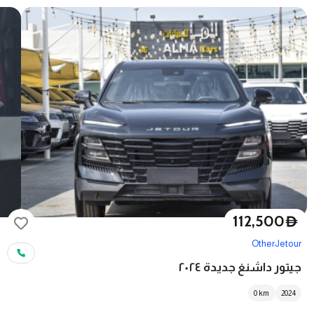
112,500
D
Other
Jetour
جيتور داشنغ جديدة ٢٠٢٤
0
km
2024