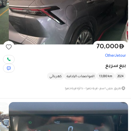
70,000
D
Other
Jetour
بيع سريع
2024
km
13,000
المواصفات اليابانية
كهربائي
طريق بدون اسم - قرية جميرا - دائرة قرية جميرا