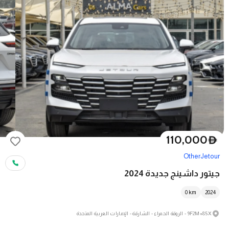
110,000
D
Other
Jetour
جيتور داشينج جديدة 2024
0
km
2024
9F2M+85X - الروقة الحمراء - الشارقة - الإمارات العربية المتحدة