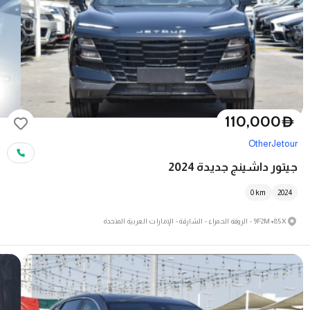
110,000
D
Other
Jetour
جيتور داشينج جديدة 2024
0
km
2024
9F2M+85X - الروقة الحمراء - الشارقة - الإمارات العربية المتحدة