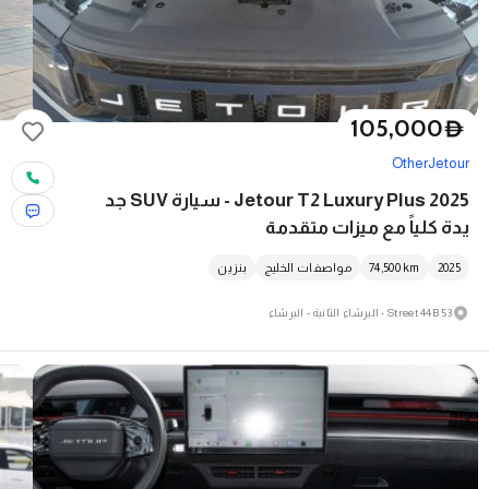
105,000
D
Other
Jetour
Jetour T2 Luxury Plus 2025 - سيارة SUV جد
يدة كلياً مع ميزات متقدمة
2025
km
74,500
مواصفات الخليج
بنزين
53 Street 44B - البرشاء الثانية - البرشاء