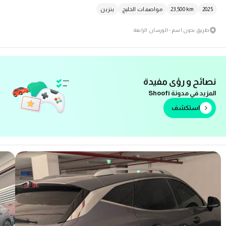
2025
km
23,500
مواصفات الخليج
بنزين
طريق بدون اسم - الورسان الرابعة
نصائح و رؤى مفيدة
المزيد في مدونة Shoofi
استكشف