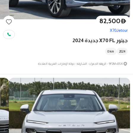
82,500
D
X70
Jetour
جيتور X70 FL جديدة 2024
0
km
2024
9F2M+85X - الروقة الحمراء - الشارقة - دولة الإمارات العربية المتحدة