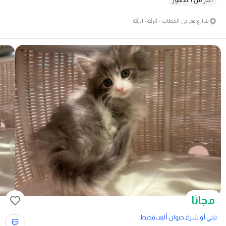
أكثر من ٦ شهور
شارع عمر بن الخطاب - الرقّة - الرقّة
مجانًا
تبني أو شراء حيوان أليف
قطط