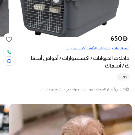
650
D
مستلزمات الحيوانات الأليفة
أكسسوارات
حاملات الحيوانات / اكسسوارات / أحواض أسما
ك / أسماك
كلاب
٦ شارع أبو بكر الصديق - هور العنز - ديرة - دبي - متحدہ عرب امارات