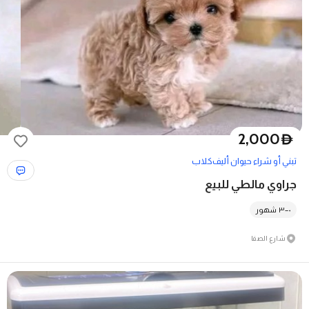
2,000
D
تبني أو شراء حيوان أليف
كلاب
جراوي مالطي للبيع
٠–٣ شهور
شارع الصفا