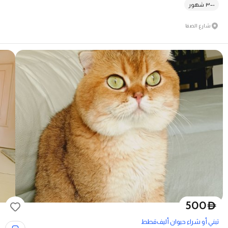
٠–٣ شهور
شارع الصفا
500
D
تبني أو شراء حيوان أليف
قطط