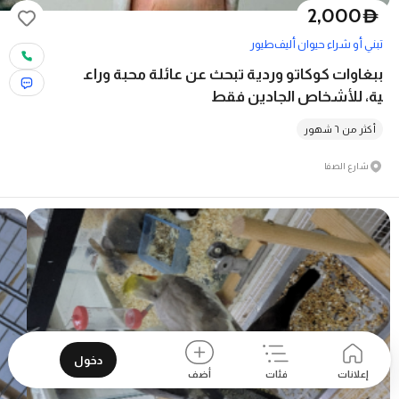
2,000
D
تبني أو شراء حيوان أليف
طيور
ببغاوات كوكاتو وردية تبحث عن عائلة محبة وراع
ية، للأشخاص الجادين فقط
أكثر من ٦ شهور
شارع الصفا
دخول
إعلانات
فئات
أضف