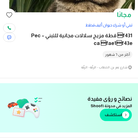
مجانًا
تبني أو شراء حيوان أليف
قطط
f431 قطة مزيج سلالات مجانية للتبني – Pec
ca fae1f43e
أكثر من ٦ شهور
شارع عمر بن الخطاب - الرقّة - الرقّة
نصائح و رؤى مفيدة
المزيد في مدونة Shoofi
استكشف