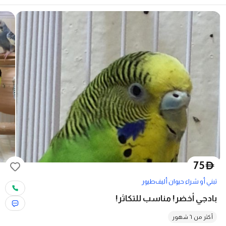
75
D
تبني أو شراء حيوان أليف
طيور
بادجي أخضر! مناسب للتكاثر!
أكثر من ٦ شهور