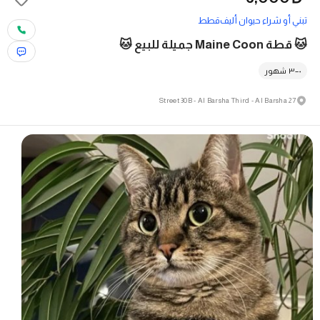
تبني أو شراء حيوان أليف
قطط
🐱 قطة Maine Coon جميلة للبيع 🐱
٠–٣ شهور
27 Street 30B - Al Barsha Third - Al Barsha