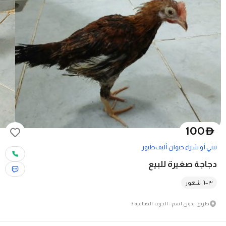
100
D
تبني أو شراء حيوان أليف
طيور
دجاجة صغيرة للبيع
٣–٦ شهور
طريق بدون اسم - الجرف الصناعية 3