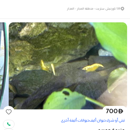
139 كورنيش ستريت - منطقة المجاز - المجاز
700
D
تبني أو شراء حيوان أليف
حيوانات أليفة أخرى