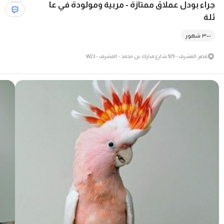
جراء بودل عملاق ممتازة - مربية ومولودة في عا
ئلة
٠–٣ شهور
قصر المشرف - 929 شارع مبارك بن محمد - المشرف - W23