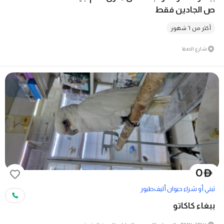
ص الجادين فقط
أكثر من ٦ شهور
شارع الصفا
0
D
تبني أو شراء حيوان أليف
طيور
ببغاء كاكاتو