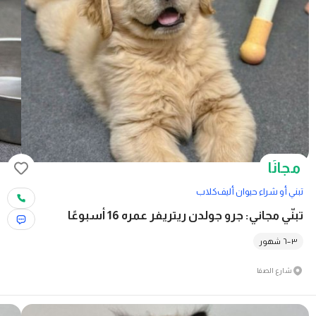
مجانًا
تبني أو شراء حيوان أليف
كلاب
تبنّي مجاني: جرو جولدن ريتريفر عمره 16 أسبوعًا
٣–٦ شهور
شارع الصفا