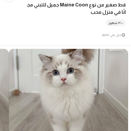
قط صغير من نوع Maine Coon جميل للتبني مج
انًا في منزل محب
٠–٣ شهور
جبل علي الثالثة