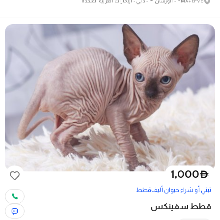
٤FV٥+RMX - الورسان ٣ - دبي - الإمارات العربية المتحدة
1,000
D
تبني أو شراء حيوان أليف
قطط
قطط سفينكس