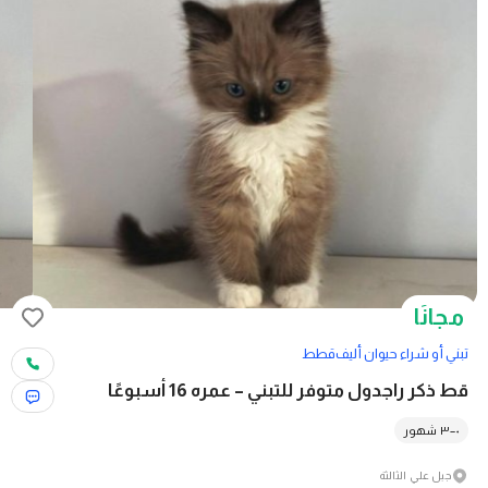
مجانًا
تبني أو شراء حيوان أليف
قطط
قط ذكر راجدول متوفر للتبني – عمره 16 أسبوعًا
٠–٣ شهور
جبل علي الثالثة