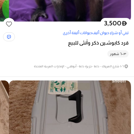
3,500
D
تبني أو شراء حيوان أليف
حيوانات أليفة أخرى
قرد كابوشين ذكر وأنثى للبيع
٣–٦ شهور
١٠٦ شارع المبروك - دلما - جزيرة دلما - أبوظبي - الإمارات العربية المتحدة