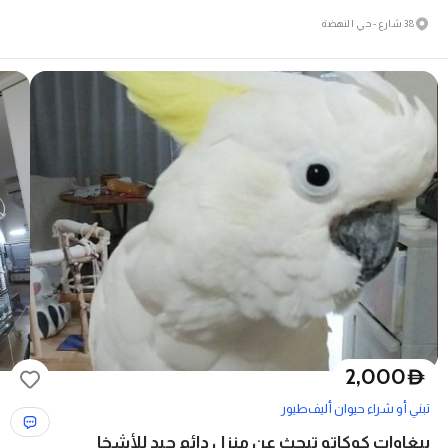
38 شارع - حي النهضة
2,000
D
تبني أو شراء حيوان أليف
طيور
ببغاوات كوكاتو تبحث عن منزل دائم جيد للأشخا