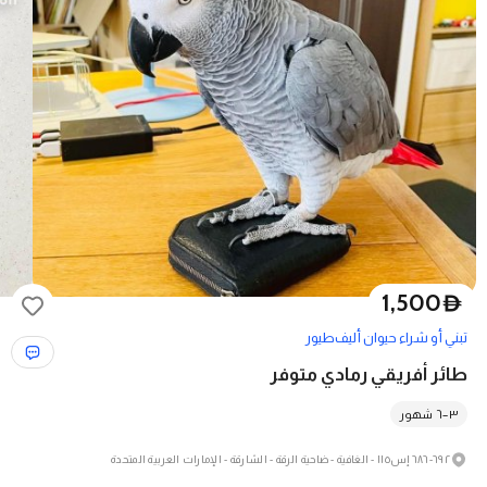
1,500
D
تبني أو شراء حيوان أليف
طيور
طائر أفريقي رمادي متوفر
٣–٦ شهور
٦٩٢-٦٨٦ إس١١٥ - الغافية - ضاحية الرقة - الشارقة - الإمارات العربية المتحدة