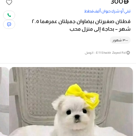
300
D
تبني أو شراء حيوان أليف
قطط
قطتان صغيرتان بيضاوان جميلتان عمرهما ٢.٥
شهر – بحاجة إلى منزل محب
٠–٣ شهور
E11 Sheikh Zayed Rd - الوصل