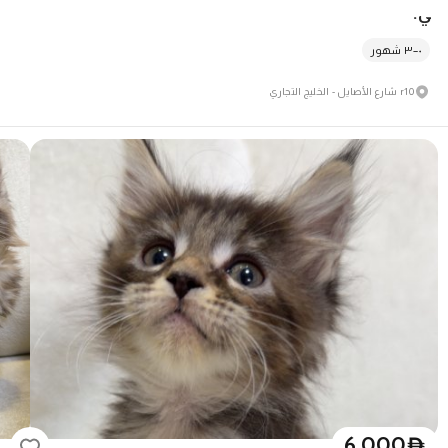
ي.
٠–٣ شهور
r10 شارع الأصايل - الخليج التجاري
6,000
D