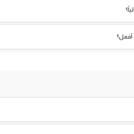
اً؟
 أفعل؟