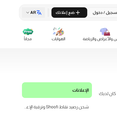
سجيل / دخول
ضع إعلانك
AR
س والأغراض والرياضة
الهوايات
مجاناً
الإعلانات
 كان لديك
شحن رصيد نقاط Shoofi وترقية الإعلا