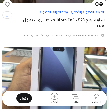
0
D
الهواتف المحمولة والأجهزة اللوحية
الهواتف المحمولة
سامسونج S23+ ٢٥٦ جيجابايت أصلي مستعمل
TRA
٨٩٥P+HGG - المنطقة الصناعية ٧ - المنطقة الصناعية - الشارقة - الإمارات العربية المتحدة
دخول
إعلانات
فئات
أضف