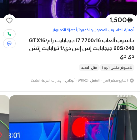
1,500
D
أجهزة الحاسوب المحمول والكمبيوتر
أجهزة الكمبيوتر
حاسوب ألعاب i7 7700/16 جيجابايت رام/GTX16
60S/240 جيجابايت إس إس دي/1 تيرابايت إتش
دي دي
كمبيوتر مكتبي (برج)
مثل الجديد
١٠ شارع محضر الميل - المنهل - W15 02 - أبوظبي - الإمارات العربية المتحدة