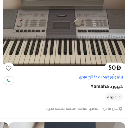
50
D
بيانو وأورغ
لوحات مفاتيح ميدي
كيبورد Yamaha
حالة جيدة
شارع الدائري - المناطق الصناعية - المنطقة الصناعية القوز 3