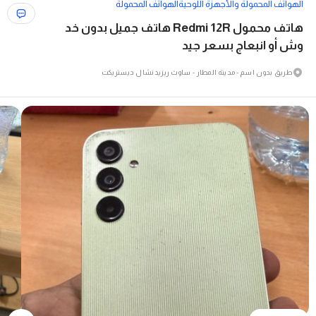
الهواتف المحمولة والأجهزة اللوحية
الهواتف المحمولة
هاتف محمول Redmi 12R هاتف جميل بدون خد
وش أو انبعاج بسعر جيد
طريق بدون اسم - مدينة المطار - ساوث ريزيدنشال ديستريكت