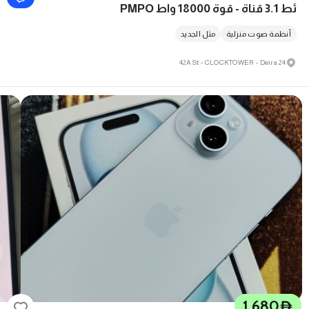
ئط 3.1 قناة - قوة 18000 واط PMPO
أنظمة صوت منزلية
مثل الجديد
24 42A St - CLOCKTOWER - Deira
1,680
D