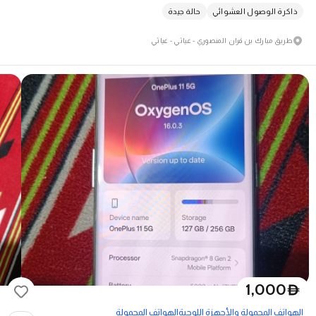
ذاكرة الوصول العشوائي
حالة جيدة
طريق مبارك بن قران المنصوري - غياثي - غياثي
1,000
D
الهواتف المحمولة والأجهزة اللوحية
الهواتف المحمولة