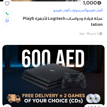
1,000
D
ألعاب الفيديو
أكسسوارات ألعاب الفيديو
عجلة قيادة ودواسات Logitech لأجهزة PlayS
tation
16 شارع 19A - الرقة