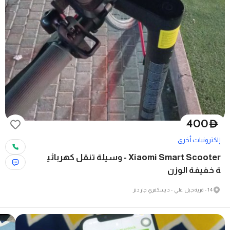
400
D
إلكترونيات أخرى
Xiaomi Smart Scooter - وسيلة تنقل كهربائي
ة خفيفة الوزن
14 - قرية جبل علي - ديسكفري جاردنز