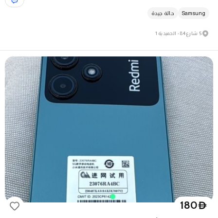
Samsung
حالة جيدة
5 شارع 84 - الحميدية 1
180
D