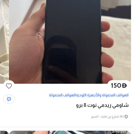
150
D
الهواتف المحمولة والأجهزة اللوحية
الهواتف المحمولة
شاومي ريدمي نوت 8 برو
١٧٤ شارع بن ماجد - السير