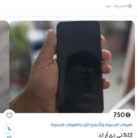
4 شارع 25 - ديرة
750
D
الهواتف المحمولة والأجهزة اللوحية
الهواتف المحمولة
S22 تی دی آر اے