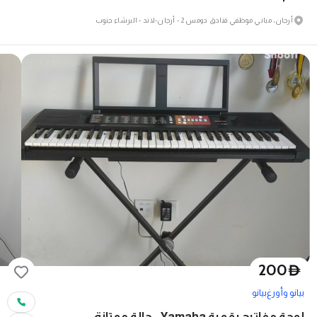
أرجان، مباني موظفي فنادق دومس 2 - أرجان-لاند - البرشاء جنوب
200
D
بيانو وأورغ
بيانو
لوحة مفاتيح رقمية Yamaha - حالة ممتازة