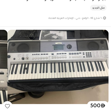
مثل الجديد
٦٠ شارع ٧E - الرافع - دبي - الإمارات العربية المتحدة
500
D