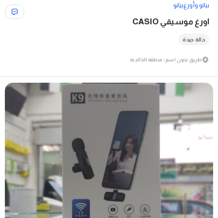
بيانو وأورغ
بيانو
اورغ موسيقي CASIO
حالة جيدة
طريق بدون اسم - منطقة الخالدية