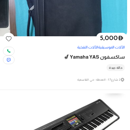
5,000
D
الآلات الموسيقية
الآلات النفخية
ساكسفون Yamaha YAS 🎷
حالة جيدة
2 شارع 17 - المحطة - حي القاسمية