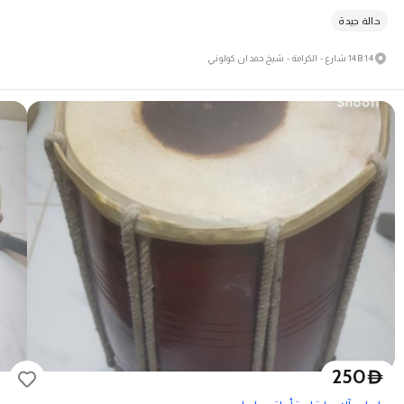
حالة جيدة
14 14B شارع - الكرامة - شيخ حمدان كولوني
250
D