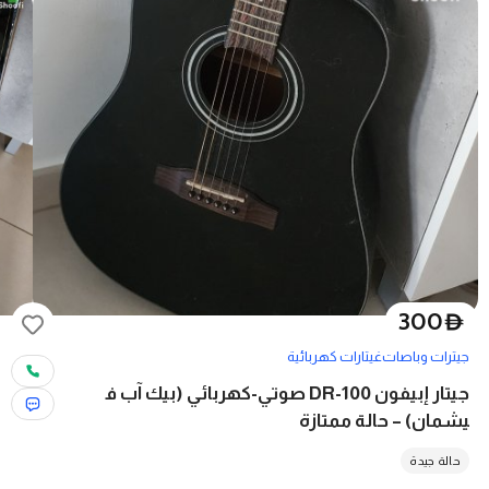
300
D
جيترات وباصات
غيتارات كهربائية
جيتار إبيفون DR-100 صوتي-كهربائي (بيك آب ف
يشمان) – حالة ممتازة
حالة جيدة