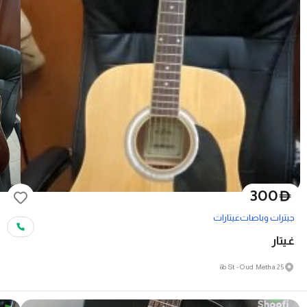
300
D
جيترات وباصات
غيتارات
غيتار
25 6b St - Oud Metha