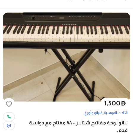
1,500
D
الآلات الموسيقية
بيانو وأورغ
بيانو لوحة مفاتيح شتاينر - ٨٨ مفتاح مع دواسة
قدم.