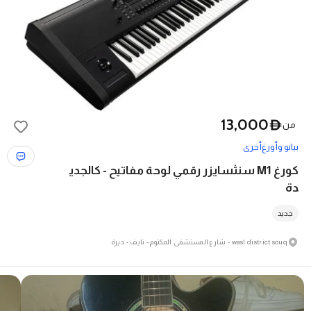
13,000
D
من
بيانو وأورغ
أخرى
كورغ M1 سنثسايزر رقمي لوحة مفاتيح - كالجدي
دة
جديد
wasl district souq - شارع المستشفى المكتوم - نايف - ديرة