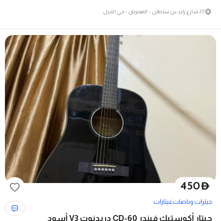
27 شارع زايد بن سلطان - المعترض - حي الجبل
450
D
جيترات وباصات
غيتارات
جيتار أكوستيك فيندر CD-60 دريدنوت V3 أسود