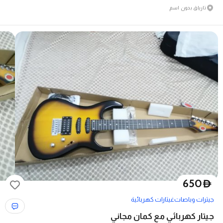
تارياق بدون اسم
650
D
جيترات وباصات
غيتارات كهربائية
جيتار كهربائي مع كمان مجاني