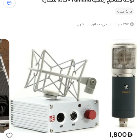
حالة جيدة
D591 - قرية جبل علي - حدائق ديسكفري
1,800
D