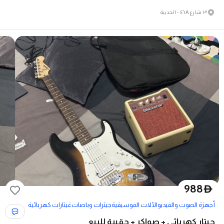
٣ شارع ٤٦A - الحديبة
988
D
أجهزة الصوت والفيديو
الآلات الموسيقية
جيترات وباصات
غيتارات كهربائية
جيتار كهربائي + صواكر + حقيبة للبيع