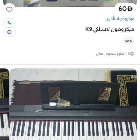
60
D
ميكروفونات
أخرى
ميكروفون لاسلكي K9
جديد
118 شارع سيدروه - دحان