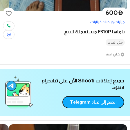
600
D
جيترات وباصات
غيتارات
یاماها F310P مستعملة للبيع
مثل الجديد
شارع الصفا
نصائح و رؤى مفيدة
المزيد في مدونة Shoofi
استكشف