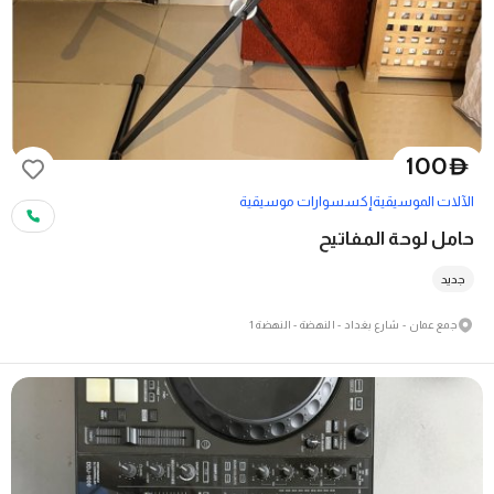
100
D
الآلات الموسيقية
إكسسوارات موسيقية
حامل لوحة المفاتيح
جديد
جمع عمان - شارع بغداد - النهضة - النهضة 1