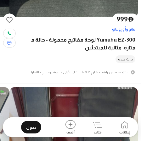
999
D
بيانو وأورغ
بيانو
Yamaha EZ-300 لوحة مفاتيح محمولة - حالة م
متازة، مثالية للمبتدئين
حالة جيدة
حدائق محمد بن راشد - شارع ١٥ ٧ - البرشاء الأولى - البرشاء - دبي - الإمارات العربية المتحدة
دخول
إعلانات
فئات
أضف