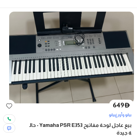
649
D
بيانو وأورغ
بيانو
بيع عاجل لوحة مفاتيح Yamaha PSR E353 - حال
ة جيدة