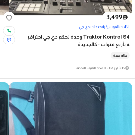
3,499
D
الآلات الموسيقية
معدات دي جي
Traktor Kontrol S4 وحدة تحكم دي جي احترافي
ة بأربع قنوات - كالجديدة
حالة جيدة
15 شارع 19A - النهضة الثانية - النهضة