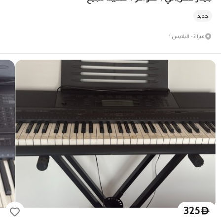
جديد
ميرا 3 - اليلايس 1
325
D