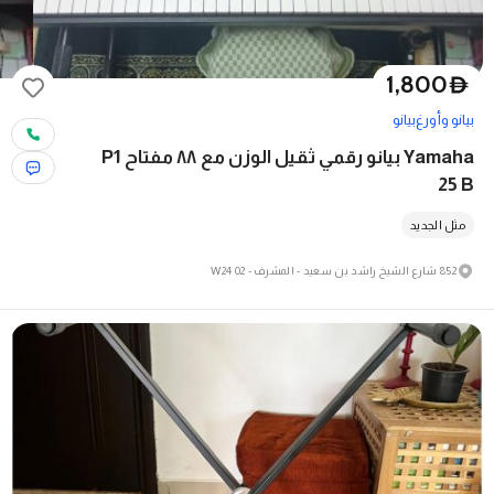
1,800
D
بيانو وأورغ
بيانو
Yamaha بيانو رقمي ثقيل الوزن مع ٨٨ مفتاح P1
25 B
مثل الجديد
852 شارع الشيخ راشد بن سعيد - المشرف - W24 02