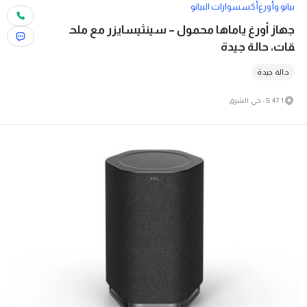
بيانو وأورغ
أكسسوارات البيانو
جهاز أورغ ياماها محمول – سينثيسايزر مع ملح
قات، حالة جيدة
حالة جيدة
1 S 47 - حي الشرق