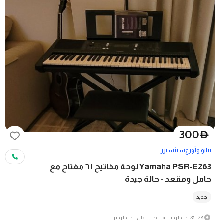
300
D
بيانو وأورغ
سنثسيزر
Yamaha PSR-E263 لوحة مفاتيح ٦١ مفتاح مع
حامل ومقعد - حالة جيدة
جديد
28 - 28، ذا جاردنز - قرية جبل علي - ذا جاردنز