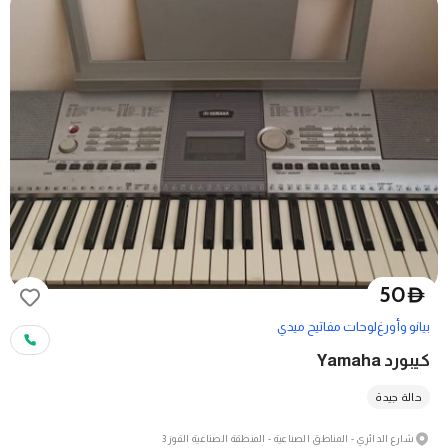
50
D
بيانو وأورغ
لوحات مفاتيح ميدي
كيبورد Yamaha
حالة جيدة
شارع الدائري - المناطق الصناعية - المنطقة الصناعية القوز 3