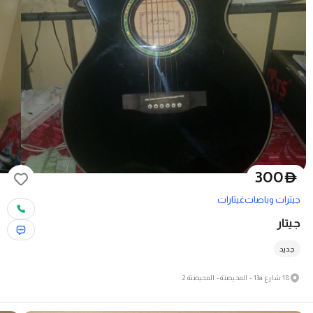
300
D
جيترات وباصات
غيتارات
جيتار
جديد
18 شارع 13a - المحيصنة - المحيصنة 2