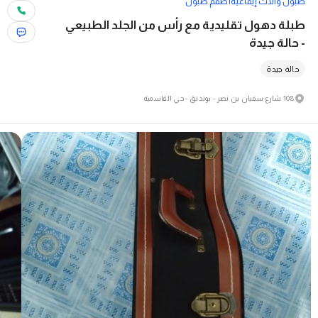
طبول وآلات إيقاعية
أطقم طبول
طبلة دهول تقليدية مع رأس من الجلد الطبيعي
- حالة جيدة
حالة جيدة
108 شارع سفيان بن نصر - بوندنق - حي القاسمية