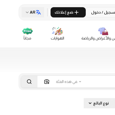
سجيل / دخول
ضع إعلانك
AR
س والأغراض والرياضة
الهوايات
مجاناً
في هذه الفئة.
نوع البائع