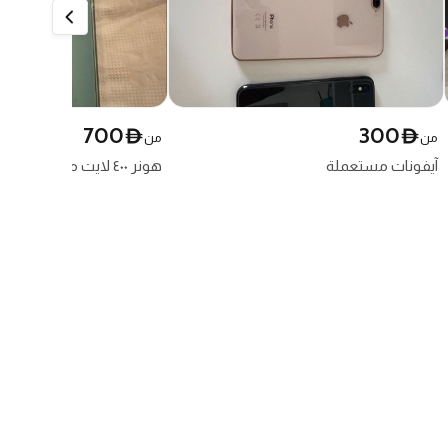
700
300
D
D
من
من
آيفونات مستعملة
هونر ٤٠٠ لايت مستخدم فقط ١٠ أيام
Apple
حالة جيدة
Honor
D 51 - جبل علي الأولى
الدعم