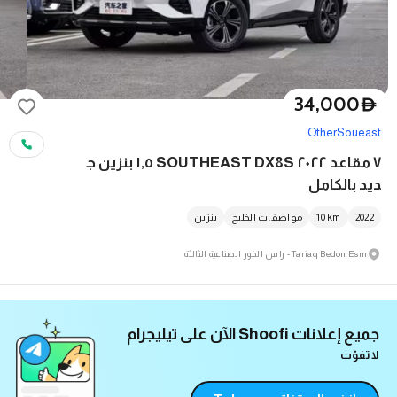
34,000
D
Other
Soueast
٧ مقاعد ٢٠٢٢ SOUTHEAST DX8S ١٫٥ بنزين ج
ديد بالكامل
2022
km
10
مواصفات الخليج
بنزين
Tariaq Bedon Esm - راس الخور الصناعية الثالثة
جميع إعلانات Shoofi الآن على تيليجرام
لا تفوّت