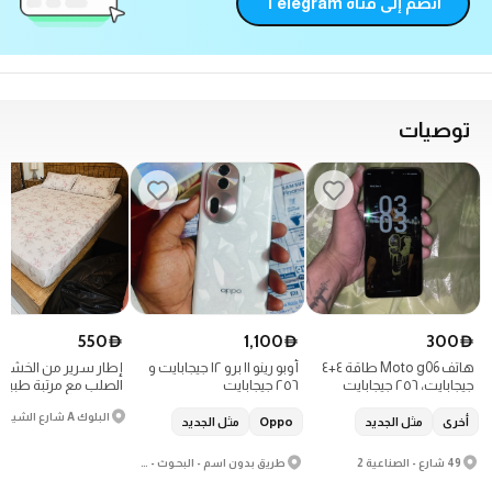
انضم إلى قناة Telegram
توصيات
550
1,100
300
D
D
D
هاتف Moto g06 طاقة ٤+٤
أوبو رينو ١١ برو ١٢ جيجابايت و
إطار سرير من الخشب
جيجابايت، ٢٥٦ جيجابايت
٢٥٦ جيجابايت
الصلب مع مرتبة طبية
وتخزين على الجانبين
أخرى
مثل الجديد
Oppo
مثل الجديد
49 شارع - الصناعية 2
طريق بدون اسم - البحـوث - مدينة عمال حميم