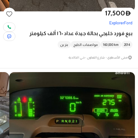
17,500
D
Explorer
Ford
بيع فورد خليجي بحالة جيدة عداد ١٦٠ ألف كيلومتر
2014
km
160,000
مواصفات الخليج
بنزين
مبنى الأسماوي - شارع التعاون - حي الخالدية