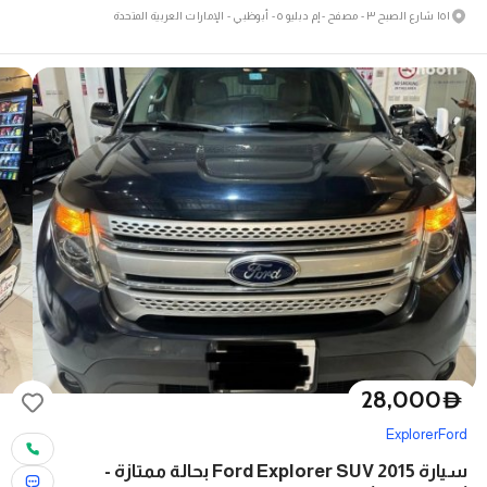
١٥١ شارع الصبح ٣ - مصفح - إم دبليو ٥ - أبوظبي - الإمارات العربية المتحدة
28,000
D
Explorer
Ford
سيارة Ford Explorer SUV 2015 بحالة ممتازة -