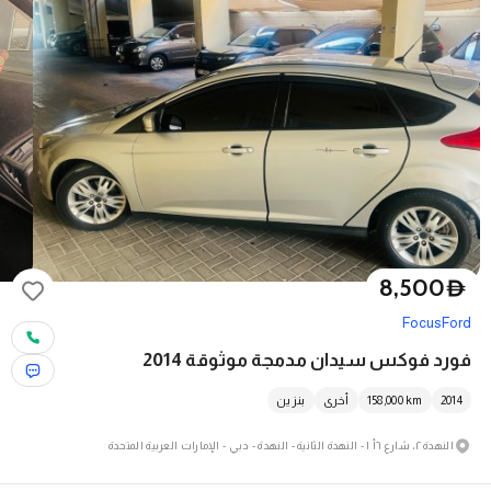
8,500
D
Focus
Ford
فورد فوكس سيدان مدمجة موثوقة 2014
2014
km
158,000
أخرى
بنزين
النهدة ٢، شارع ٦أ ١ - النهدة الثانية - النهدة - دبي - الإمارات العربية المتحدة