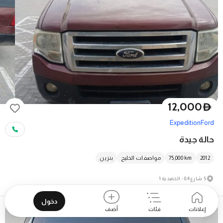
12,000
D
Expedition
Ford
حالة جيدة
2012
km
75,000
مواصفات الخليج
بنزين
5 شارع 84 - الحميدية 1
دخول
إعلانات
فئات
أضف