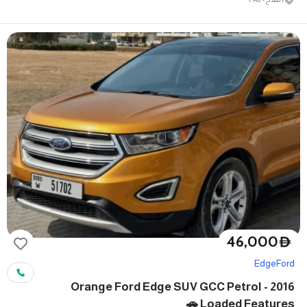
46,000
D
Edge
Ford
2016 Orange Ford Edge SUV GCC Petrol -
Loaded Features 🚗