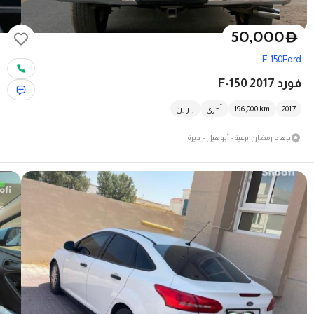
50,000
D
F-150
Ford
فورد F-150 2017
2017
km
196,000
أخرى
بنزين
جهاد رمضان برعية - أبو هيل - ديرة