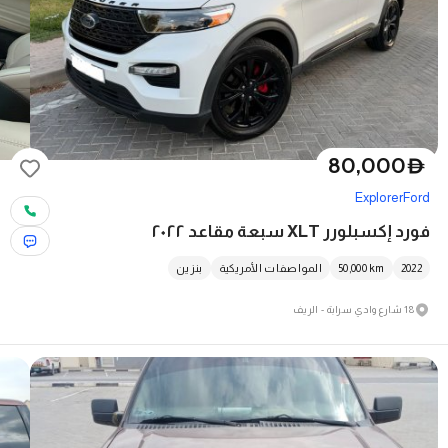
80,000
D
Explorer
Ford
فورد إكسبلورر XLT سبعة مقاعد ٢٠٢٢
2022
km
50,000
المواصفات الأمريكية
بنزين
18 شارع وادي سرابة - الريف