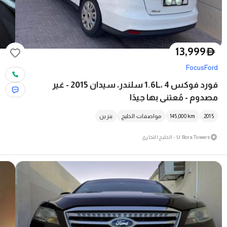
13,999
D
Focus
Ford
فورد فوكس 1.6L، 4 سلندر، سيدان 2015 - غير
مصدوم - مُعتنى بها جيدًا
2015
km
145,000
مواصفات الخليج
بنزين
U Bora Towers - الخليج التجاري