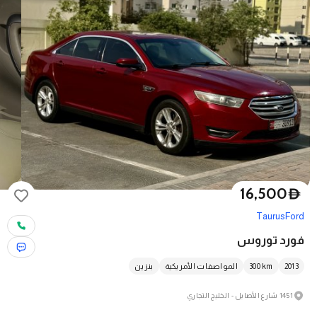
16,500
D
Taurus
Ford
فورد توروس
2013
km
300
المواصفات الأمريكية
بنزين
1451 شارع الأصايل - الخليج التجاري