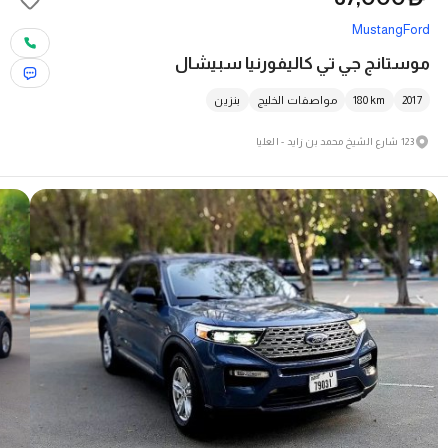
Mustang
Ford
موستانج جي تي كاليفورنيا سبيشال
2017
km
180
مواصفات الخليج
بنزين
123 شارع الشيخ محمد بن زايد - العليا