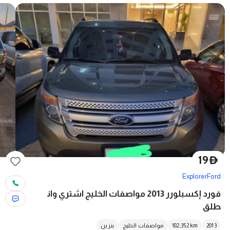
19
D
Explorer
Ford
فورد إكسبلورر 2013 مواصفات الخليج اشتري وان
طلق
2013
km
182,352
مواصفات الخليج
بنزين