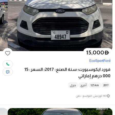
15,000
D
EcoSport
Ford
فورد ايكوسبورت؛ سنة الصنع: 2017؛ السعر: 15
000 درهم إماراتي
2017
km
125
أخرى
ديزل
143 كورنيش القواسم - دفن