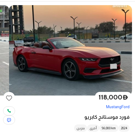
118,000
D
Mustang
Ford
فورد موستانج كابريو
2024
km
56,000
أخرى
بنزين