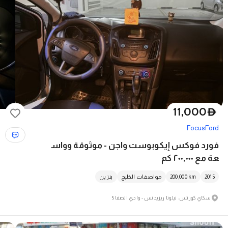
11,000
D
Focus
Ford
فورد فوكس إيكوبوست واجن - موثوقة وواس
عة مع ٢٠٠,٠٠٠ كم
2015
km
200,000
مواصفات الخليج
بنزين
سكاي كورتس، نيلونا ريزيدنس - وادي الصفا 5