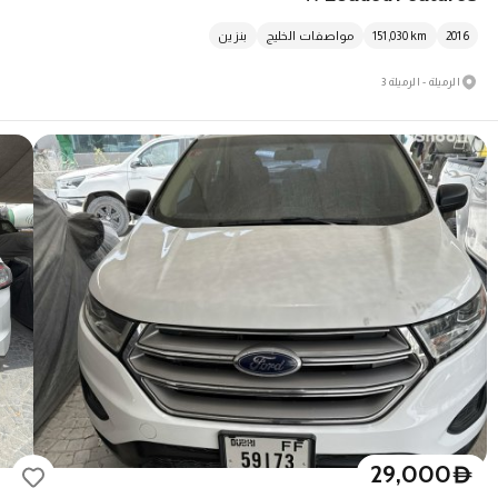
2016
km
151,030
مواصفات الخليج
بنزين
الرميلة - الرميلة 3
29,000
D