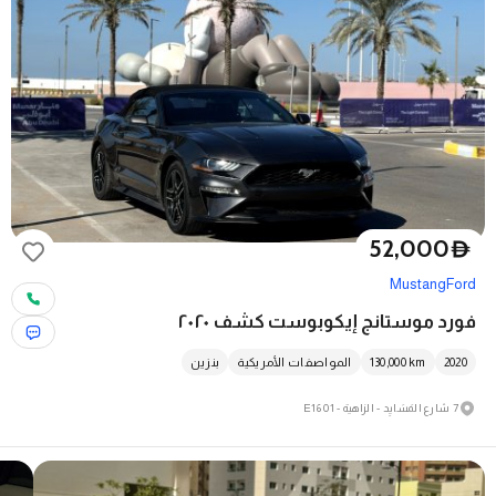
52,000
D
Mustang
Ford
فورد موستانج إيكوبوست كشف ٢٠٢٠
2020
km
130,000
المواصفات الأمريكية
بنزين
7 شارع المَسَايِد - الزاهية - E16 01