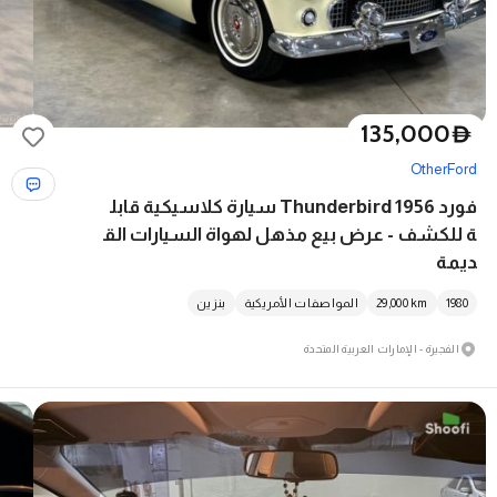
135,000
D
Other
Ford
فورد Thunderbird 1956 سيارة كلاسيكية قابل
ة للكشف - عرض بيع مذهل لهواة السيارات الق
ديمة
1980
km
29,000
المواصفات الأمريكية
بنزين
الفجيرة - الإمارات العربية المتحدة