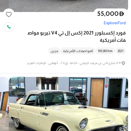
55,000
D
Explorer
Ford
فورد إكسبلورر 2021 إكس إل تي V4 تيربو مواص
فات أمريكية
2021
km
105,000
المواصفات الأمريكية
بنزين
١٢٣ شارع ثاني بن مرشد الرميثي - الدانة - إي٤ ٠٢ - أبوظبي - الإمارات العربية المتحدة