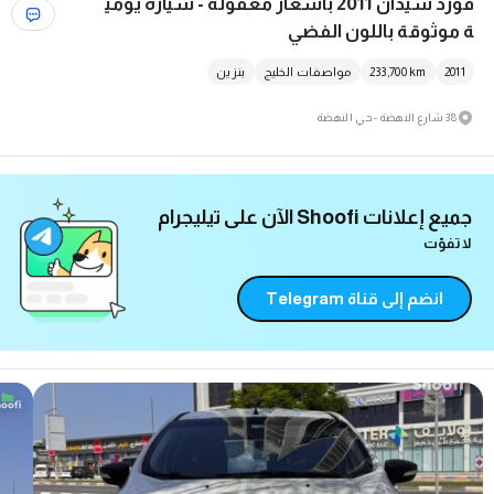
فورد سيدان 2011 بأسعار معقولة - سيارة يومي
ة موثوقة باللون الفضي
2011
km
233,700
مواصفات الخليج
بنزين
38 شارع النهضة - حي النهضة
جميع إعلانات Shoofi الآن على تيليجرام
لا تفوّت
انضم إلى قناة Telegram