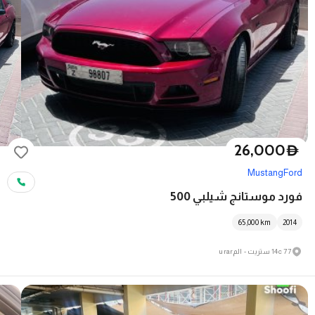
26,000
D
Mustang
Ford
فورد موستانج شيلبي 500
65,000
km
2014
77 14c ستريت - المurar