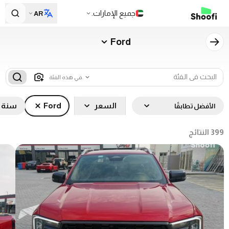
جميع الإمارات.
AR
Ford
في هذه الفئة.
السعر
Ford
سنة ا
الأفضل تطابقًا
399
النتائج