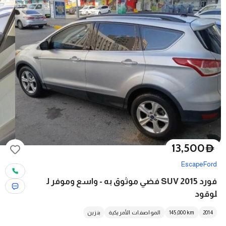
13,500
D
Escape
Ford
فورد SUV 2015 فضي موثوق به - واسع وموفر ل
لوقود
2014
km
145,000
المواصفات الأمريكية
بنزين