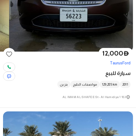
12,000
D
Taurus
Ford
سيارة للبيع
2011
km
129,285
مواصفات الخليج
بنزين
183 AL IMAM AL SHAFEE St - Al Hamidiya 1