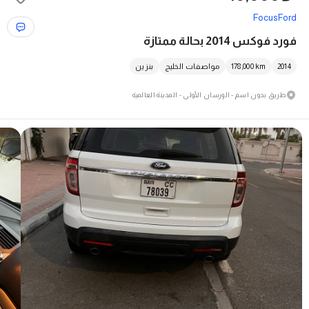
Focus
Ford
فورد فوكس 2014 بحالة ممتازة
2014
km
178,000
مواصفات الخليج
بنزين
طريق بدون اسم - الورسان الأولى - المدينة العالمية