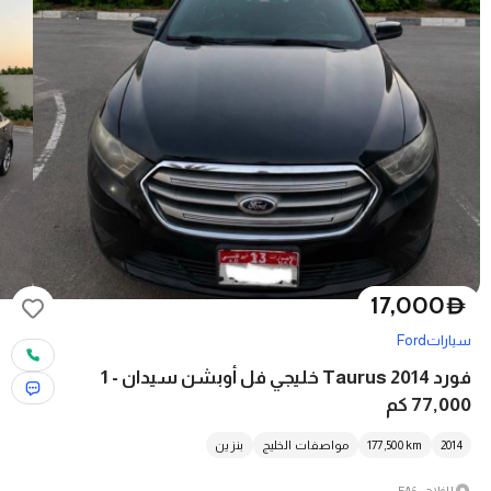
17,000
D
سيارات
Ford
فورد Taurus 2014 خليجي فل أوبشن سيدان - 1
77,000 كم
2014
km
177,500
مواصفات الخليج
بنزين
الفلاح - FA6