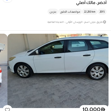
أخضر، مالك أصلي
2015
km
22,200
مواصفات الخليج
بنزين
طريق بدون اسم - الورسان الأولى - المدينة العالمية
10,000
D