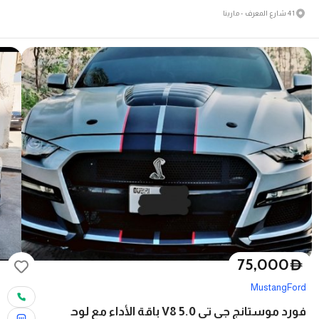
41 شارع المعرف - مارينا
75,000
D
Mustang
Ford
فورد موستانج جي تي 5.0 V8 باقة الأداء مع لوح