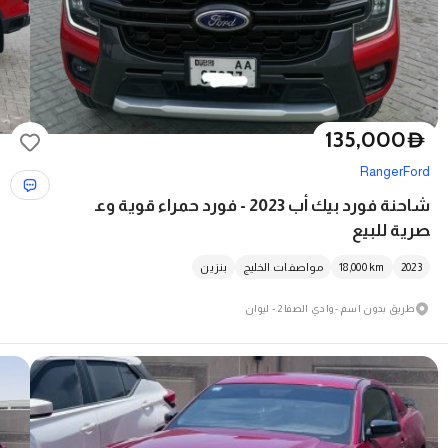
135,000
D
Ranger
Ford
شاحنة فورد بيك أب 2023 - فورد حمراء قوية وع
صرية للبيع
2023
km
18,000
مواصفات الخليج
بنزين
طريق بدون اسم - وادي الصفا 2 - ليوان