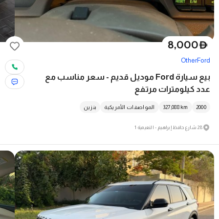
8,000
D
Other
Ford
بيع سيارة Ford موديل قديم - سعر مناسب مع
عدد كيلومترات مرتفع
2000
km
327,088
المواصفات الأمريكية
بنزين
28 شارع حافظ إبراهيم - النعيمية 1