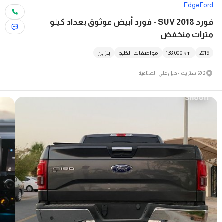
Edge
Ford
فورد SUV 2018 - فورد أبيض موثوق بعداد كيلو
مترات منخفض
2019
km
138,000
مواصفات الخليج
بنزين
2 69 ستريت - جبل علي الصناعية