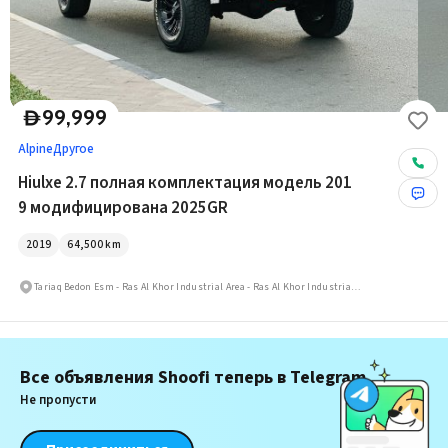
99,999
D
Alpine
Другое
Hiulxe 2.7 полная комплектация модель 201
9 модифицирована 2025GR
2019
64,500
km
Tariaq Bedon Esm - Ras Al Khor Industrial Area - Ras Al Khor Industrial Area 3
Все объявления Shoofi теперь в Telegram
Не пропусти