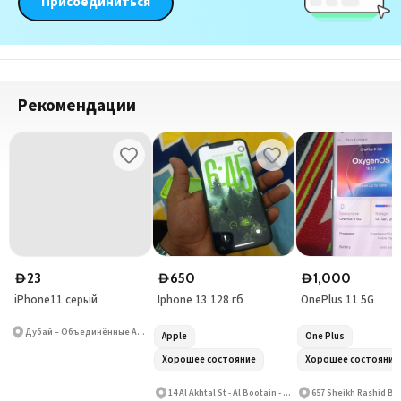
Присоединиться
Рекомендации
23
650
1,000
D
D
D
iPhone11 серый
Iphone 13 128 гб
OnePlus 11 5G
Дубай – Объединённые Арабские Эмираты
Apple
One Plus
Хорошее состояние
Хорошее состояние
14 Al Akhtal St - Al Bootain - Al Hamrah