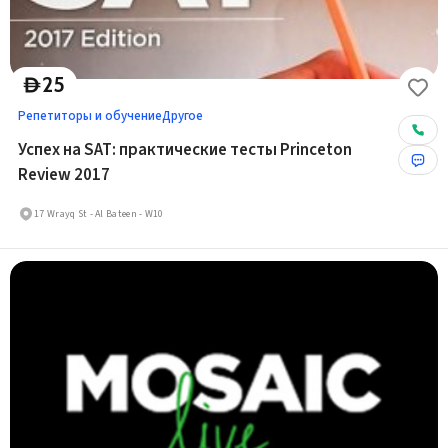
25
D
Репетиторы и обучение
Другое
Успех на SAT: практические тесты Princeton
Review 2017
17 Wrayq St - Al Bateen - W10