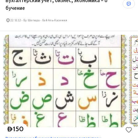
Бухгалтерский учет, бизнес, экономика – о
бучение
22 S112 - Бу Шагхара - Хай Аль-Касимия
150
D