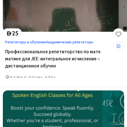
25
D
Репетиторы и обучение
Академические репетиторы
Профессиональное репетиторство по мате
матике для JEE: интегральное исчисление –
дистанционное обучен
28 Al Rolla St - Al Ghuwair - Al Rifa'a