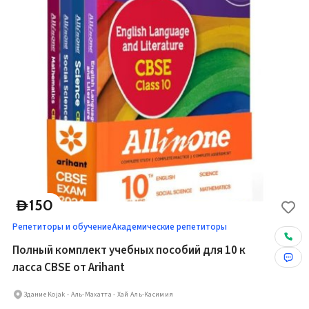
150
D
Репетиторы и обучение
Академические репетиторы
Полный комплект учебных пособий для 10 к
ласса CBSE от Arihant
Здание Kojak - Аль-Махатта - Хай Аль-Касимия