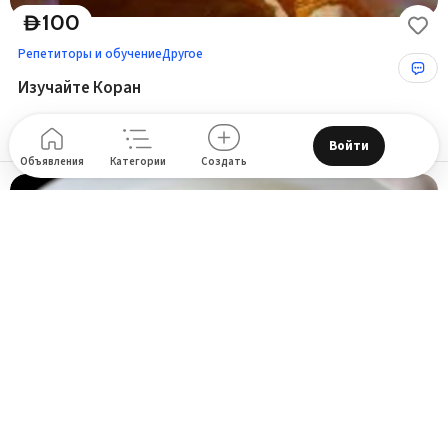
100
D
Репетиторы и обучение
Другое
Изучайте Коран
Здание Arabian Gulf - улица Аль-Хан - промышленные районы - промышленный район
Войти
Объявления
Категории
Создать