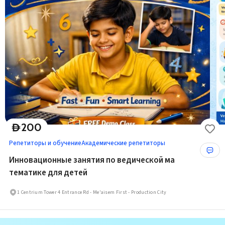
200
D
Репетиторы и обучение
Академические репетиторы
Инновационные занятия по ведической ма
тематике для детей
1 Centrium Tower 4 Entrance Rd - Me'aisem First - Production City