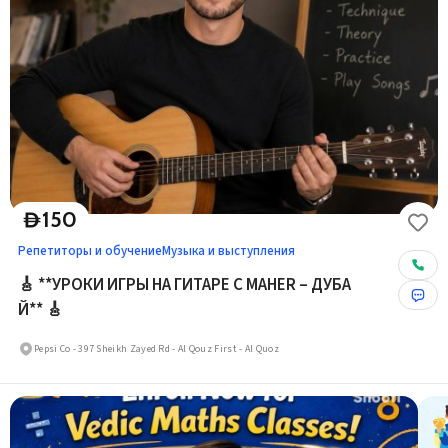
150
D
Репетиторы и обучение
Музыка и выступления
🎸 **УРОКИ ИГРЫ НА ГИТАРЕ С MAHER – ДУБА
Й** 🎸
Pepsi Co - 397 Sheikh Zayed Rd - Al Qouz First - Al Quoz