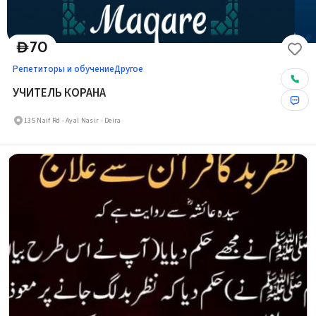
70
D
Репетиторы и обучение
Другое
УЧИТЕЛЬ КОРАНА
135 Naif Rd - Ayal Nasir - Deira