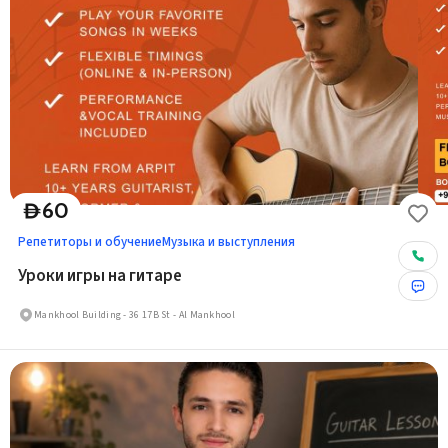
60
D
Репетиторы и обучение
Музыка и выступления
Уроки игры на гитаре
Mankhool Building - 36 17B St - Al Mankhool