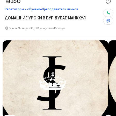
350
D
Репетиторы и обучение
Преподаватели языков
ДОМАШНИЕ УРОКИ В БУР ДУБАЕ МАНКХУЛ
Здание Манкхул - 36, 17B улица - Аль Манкхул