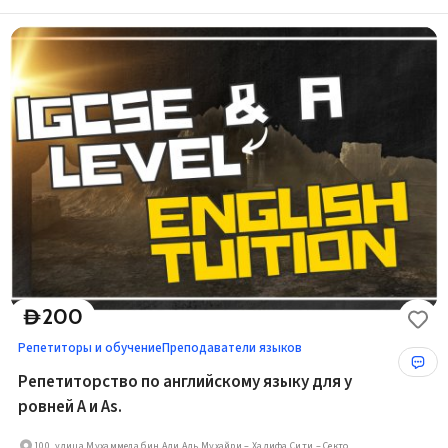
200
D
Репетиторы и обучение
Преподаватели языков
Репетиторство по английскому языку для у
ровней A и As.
100, улица Мухаммеда бин Али Аль Мухайри – Халифа Сити – Сектор 32 – Абу-Даби – Объединённые Арабские Эмираты