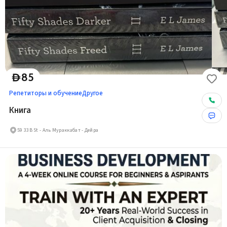
85
D
Репетиторы и обучение
Другое
Книга
59 33B St - Аль Мураккабат - Дейра