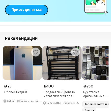
Присоединиться
Рекомендации
23
100
750
D
D
D
iPhone11 серый
Продается – Кровать
Б/у старые
металлическая для
оригинальные
спальни в хорошем
телефоны Nokia
Дубай – Объединённые Арабские Эмираты
12 Zayed the First Street - Al Danah - Zone 1
состоянии 🏠
Хорошее состояние
Другое