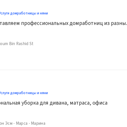
Услуги домработницы и няни
Мы предостав
oum Bin Rashid St
Услуги домработницы и няни
альная уборка для дивана, матраса, офиса
он Эсм - Марса - Марина