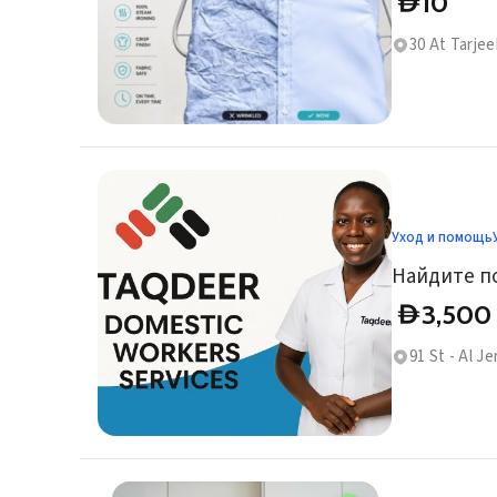
10
D
30 At Tarjee
Уход и помощь
Найдите п
3,500
D
91 St - Al Je