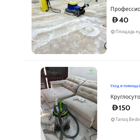
40
D
Площадь кул
Уход и помощь
Круглосуто
150
D
Tariaq Bedo