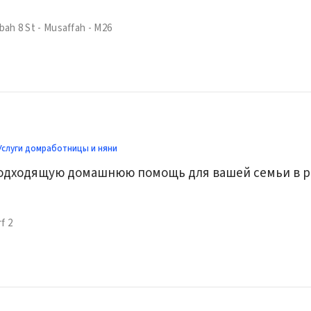
bah 8 St - Musaffah - M26
Услуги домработницы и няни
одходящую домашнюю помощь для вашей семьи в р
rf 2