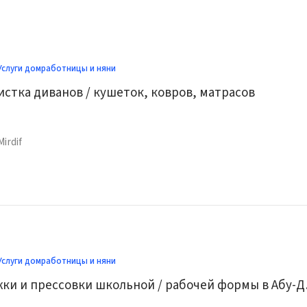
Услуги домработницы и няни
истка диванов / кушеток, ковров, матрасов
Mirdif
Услуги домработницы и няни
Услуги гл