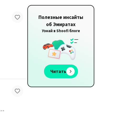
Полезные инсайты
об Эмиратах
Узнай в Shoofi блоге
Читать
ажки и прессовки школьной / рабочей формы в Абу-Даби