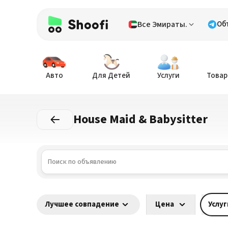
Все Эмираты.
Об
Авто
Для Детей
Услуги
Товар
House Maid & Babysitter
Лучшее совпадение
Цена
Услу