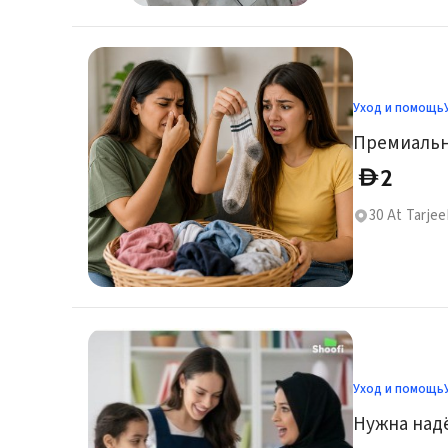
Уход и помощь
Премиальна
2
D
30 At Tarjee
Уход и помощь
Нужна над