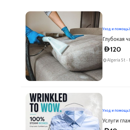
Уход и помощь
Глубокая ч
120
D
Algeria St - 
Уход и помощь