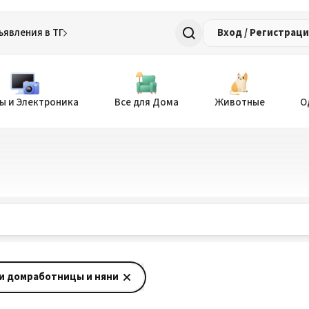
ъявления в ТГ
Вход / Регистрац
ы и Электроника
Все для Дома
Животные
О
ги домработницы и няни