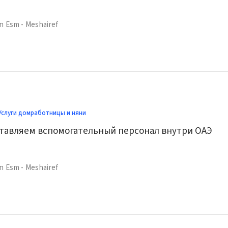
n Esm - Meshairef
Услуги домработницы и няни
тавляем вспомогательный персонал внутри ОАЭ
n Esm - Meshairef