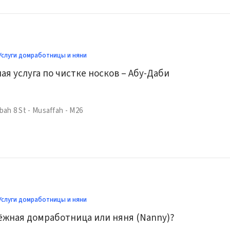
Услуги домработницы и няни
я услуга по чистке носков – Абу-Даби
bah 8 St - Musaffah - M26
Услуги домработницы и няни
ёжная домработница или няня (Nanny)?