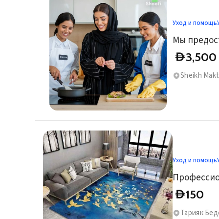
Уход и помощь
3,500
D
Sheikh Makt
Уход и помощь
Профессион
150
D
Тарияк Бед