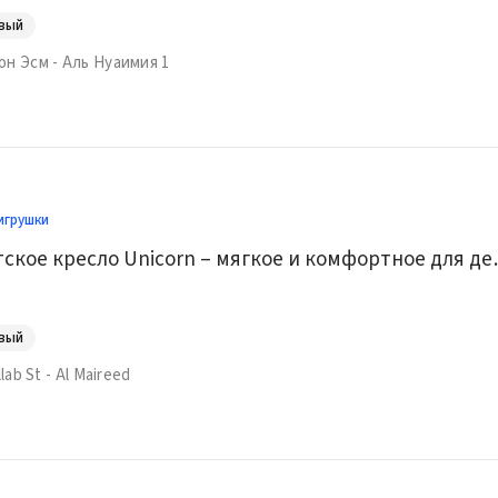
овый
он Эсм - Аль Нуаимия 1
игрушки
Уютное детское к
овый
llab St - Al Maireed