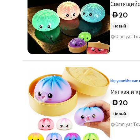
20
D
Новый
Игрушки
Мягкие 
Мягкая и к
20
D
Новый