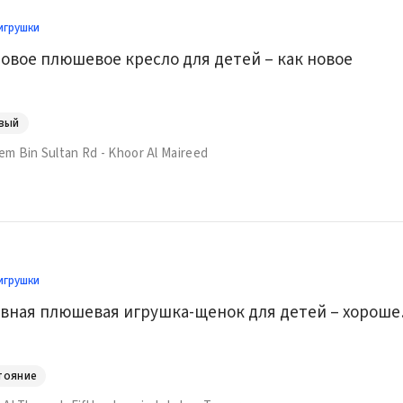
игрушки
овое плюшевое кресло для детей – как новое
овый
lem Bin Sultan Rd - Khoor Al Maireed
игрушки
Интерактив
тояние