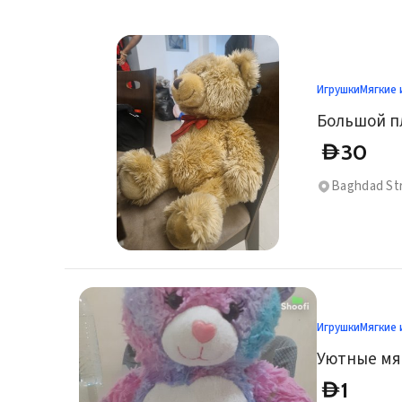
Игрушки
Мягкие 
Большой п
30
D
Baghdad Str
Игрушки
Мягкие 
Уютные мя
1
D