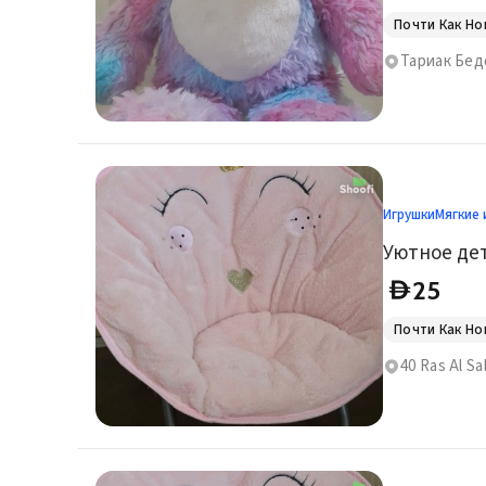
Почти Как Н
Тариак Бед
Игрушки
Мягкие 
25
D
Почти Как Н
40 Ras Al Sa