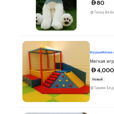
80
D
Tariaq Bed
Игрушки
Мягкие 
Мягкая игр
4,00
D
Новый
Тарияк Бед