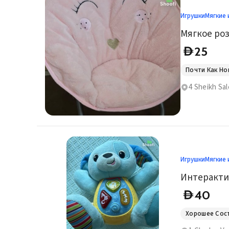
Игрушки
Мягкие 
Мягкое роз
25
D
Почти Как Н
4 Sheikh Sa
Игрушки
Мягкие 
40
D
Хорошее Сос