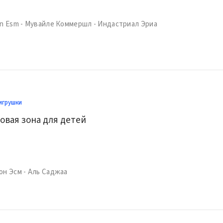
on Esm - Мувайле Коммершл - Индастриал Эриа
игрушки
овая зона для детей
0
он Эсм - Аль Саджаа