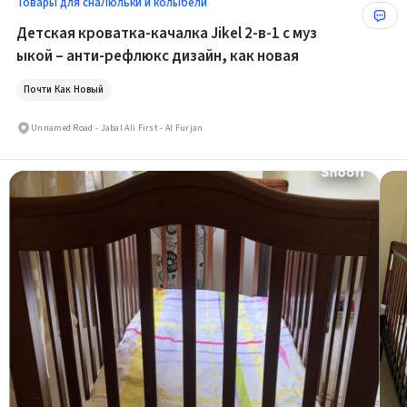
Товары для сна
Люльки и колыбели
Детская кроватка-качалка Jikel 2-в-1 с муз
ыкой – анти-рефлюкс дизайн, как новая
Почти Как Новый
Unnamed Road - Jabal Ali First - Al Furjan