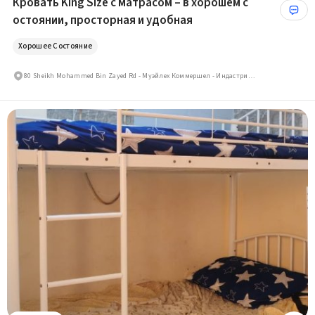
Кровать King Size с матрасом – в хорошем с
остоянии, просторная и удобная
Хорошее Состояние
80 Sheikh Mohammed Bin Zayed Rd - Муэйлех Коммершел - Индастриал Эрия