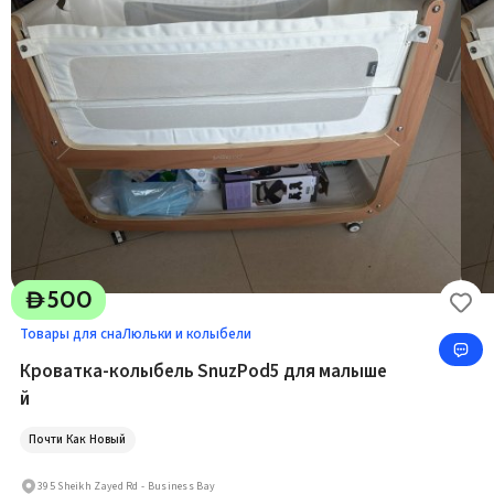
500
D
Товары для сна
Люльки и колыбели
Кроватка-колыбель SnuzPod5 для малыше
й
Почти Как Новый
395 Sheikh Zayed Rd - Business Bay