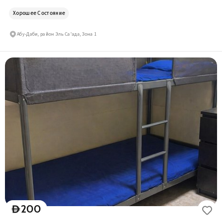
Хорошее Состояние
Абу-Даби, район Эль Са'ада, Зона 1
200
D