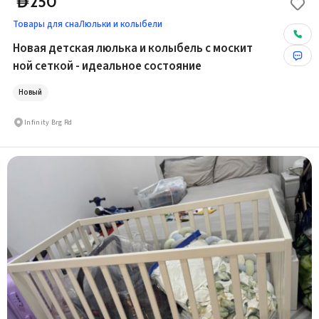
250
D
Товары для сна
Люльки и колыбели
Новая детская люлька и колыбель с москит
ной сеткой - идеальное состояние
Новый
Infinity Brg Rd