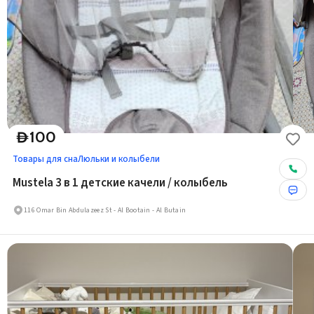
100
D
Товары для сна
Люльки и колыбели
Mustela 3 в 1 детские качели / колыбель
116 Omar Bin Abdulazeez St - Al Bootain - Al Butain