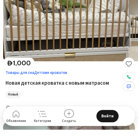
1,000
D
Товары для сна
Детские кроватки
Новая детская кроватка с новым матрасом
Новый
Рас Аль Хор - Creek Harbour
Войти
Объявления
Категории
Создать