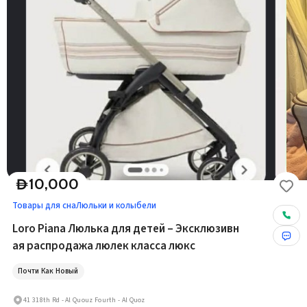
10,000
D
Товары для сна
Люльки и колыбели
Loro Piana Люлька для детей – Эксклюзивн
ая распродажа люлек класса люкс
Почти Как Новый
41 318th Rd - Al Quouz Fourth - Al Quoz