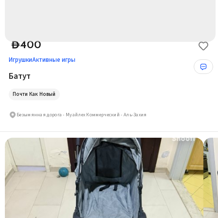
400
D
Игрушки
Активные игры
Батут
Почти Как Новый
Безымянная дорога - Муайлех Коммерческий - Аль-Захия