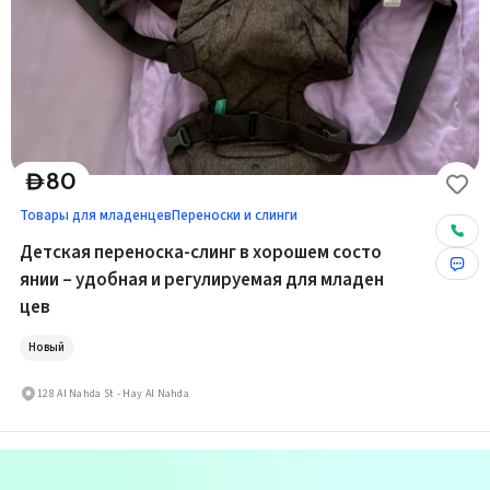
80
D
Товары для младенцев
Переноски и слинги
Детская переноска-слинг в хорошем состо
янии – удобная и регулируемая для младен
цев
Новый
128 Al Nahda St - Hay Al Nahda