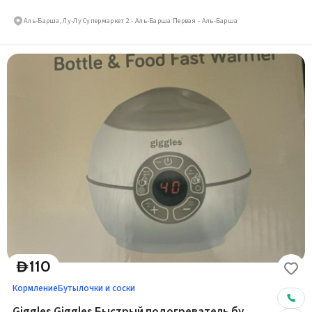
Аль-Барша, Лу-Лу Супермаркет 2 - Аль-Барша Первая - Аль-Барша
110
D
Кормление
Бутылочки и соски