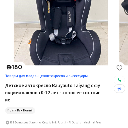
180
D
Товары для младенцев
Автокресла и аксессуары
Детское автокресло Babyauto Taiyang с фу
нкцией наклона 0-12 лет - хорошее состоян
ие
Почти Как Новый
336 Damascus Street - Al Qusais Ind. Fourth - Al Qusais Industrial Area