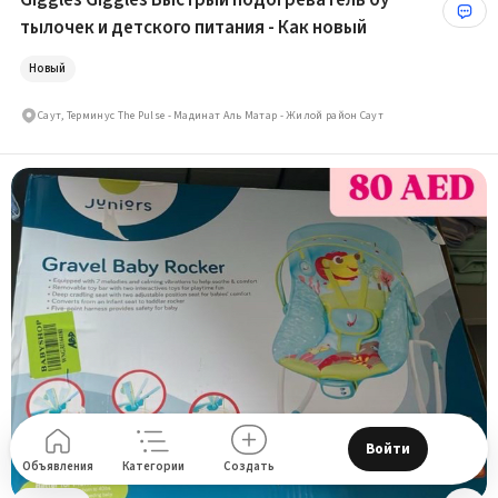
Giggles Giggles Быстрый подогреватель бу
тылочек и детского питания - Как новый
Новый
Саут, Терминус Тhe Pulse - Мадинат Аль Матар - Жилой район Саут
Войти
Объявления
Категории
Создать