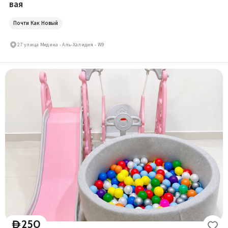
вая
Почти Как Новый
27 улица Медина - Аль-Халидия - W9
250
D