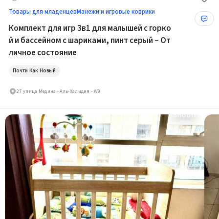
Товары для младенцев
Манежи и игровые коврики
Комплект для игр 3в1 для малышей с горко
й и бассейном с шариками, пинт серый – От
личное состояние
Почти Как Новый
27 улица Медина - Аль-Халидия - W9