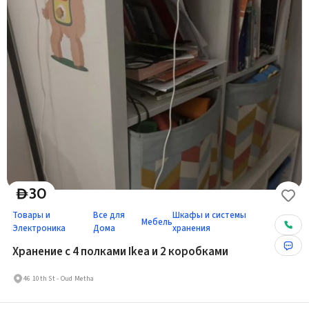
30
D
Товары и
Все для
Шкафы и системы
Мебель
Электроника
Дома
хранения
Хранение с 4 полками Ikea и 2 коробками
46 10th St - Oud Metha