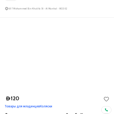
607 Mohammed Bin Khalifa St - Al Manhal - W15 02
120
D
Товары для младенцев
Коляски