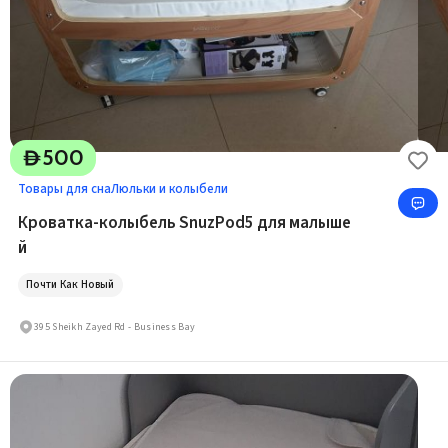
500
D
Товары для сна
Люльки и колыбели
Кроватка-колыбель SnuzPod5 для малыше
й
Почти Как Новый
395 Sheikh Zayed Rd - Business Bay