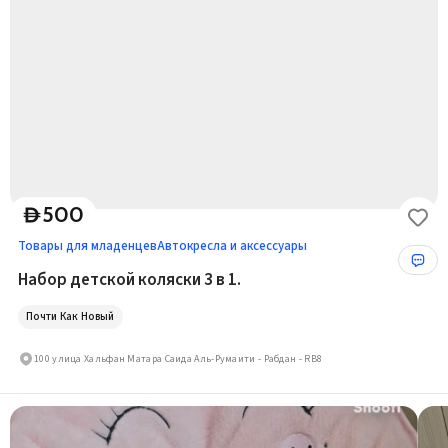
500
D
Товары для младенцев
Автокресла и аксессуары
Набор детской коляски 3 в 1.
Почти Как Новый
100 улица Хальфан Матара Саида Аль-Румаити - Рабдан - RB8