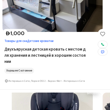
1,000
D
Товары для сна
Детские кроватки
Двухъярусная детская кровать с местом д
ля хранения и лестницей в хорошем состоя
нии
Хорошее Состояние
Интернешнл-Сити, Персия О02 2 - Варсан Фёст - Интернешнл-Сити