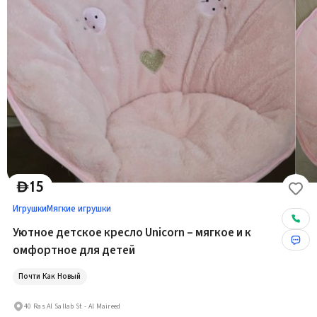
15
D
Игрушки
Мягкие игрушки
Уютное детское кресло Unicorn – мягкое и к
омфортное для детей
Почти Как Новый
40 Ras Al Sallab St - Al Maireed