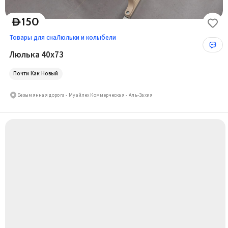
150
D
Товары для сна
Люльки и колыбели
Люлька 40x73
Почти Как Новый
Безымянная дорога - Муайлех Коммерческая - Аль-Захия