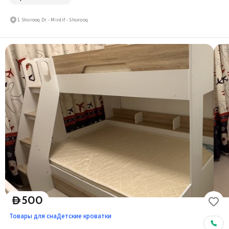
1 Shorooq Dr - Mirdif - Shorooq
500
D
Товары для сна
Детские кроватки