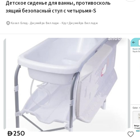
Детское сиденье для ванны, противосколь
зящий безопасный стул с четырьмя-S
Кахил Блвд - Джумейра Вилладж - Круг Джумейра Вилладж
250
D