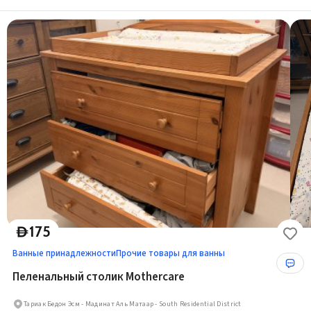
175
D
Ванные принадлежности
Прочие товары для ванны
Пеленальный столик Mothercare
Тариак Бедон Эсм - Мадинат Аль Матаар - South Residential District