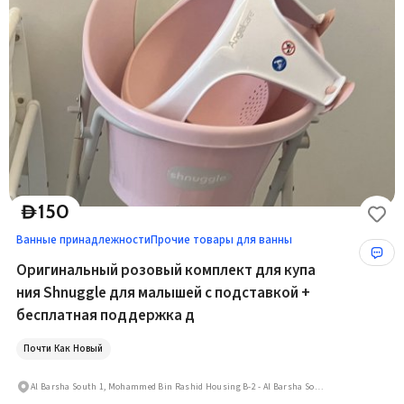
150
D
Ванные принадлежности
Прочие товары для ванны
Оригинальный розовый комплект для купа
ния Shnuggle для малышей с подставкой +
бесплатная поддержка д
Почти Как Новый
Al Barsha South 1, Mohammed Bin Rashid Housing B-2 - Al Barsha South First - Al Barsha South