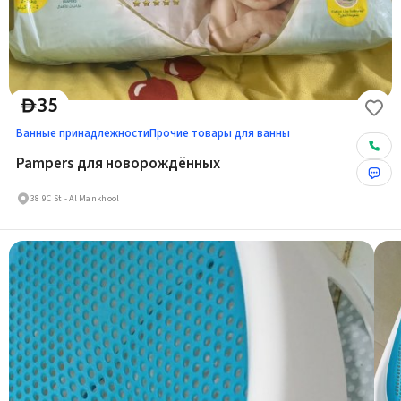
35
D
Ванные принадлежности
Прочие товары для ванны
Pampers для новорождённых
38 9C St - Al Mankhool