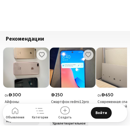
Рекомендации
300
250
650
D
D
D
От
От
Айфоны
Смартфон redmi12pro
Современная спал
256 ГБ б/у
кровать кинг-сайз 
Войти
Apple
Tariaq Bedon Esm
Xiaomi
Объявления
Категории
Создать
Хорошее состояние
Удовлетворительное