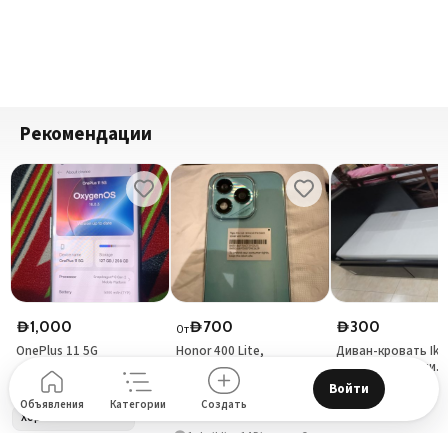
Рекомендации
1,000
700
300
D
D
D
От
OnePlus 11 5G
Honor 400 Lite,
Диван-кровать Ike
использовался всего 10
двумя большими
дней
ящиками для хран
Войти
One Plus
Honor
Объявления
Категории
Создать
Хорошее состояние
1 - building 14 Discovery Gardens Street 8 - Jebel Ali Village - Discovery Gardens