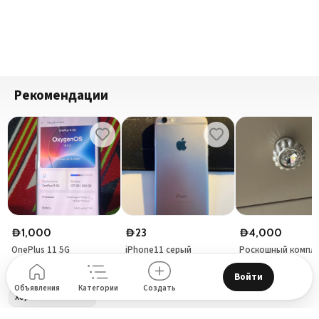
Рекомендации
1,000
23
4,000
D
D
D
OnePlus 11 5G
iPhone11 серый
Роскошный компл
для спальни
Дубай – Объединённые Арабские Эмираты
Войти
One Plus
Объявления
Категории
Создать
Хорошее состояние