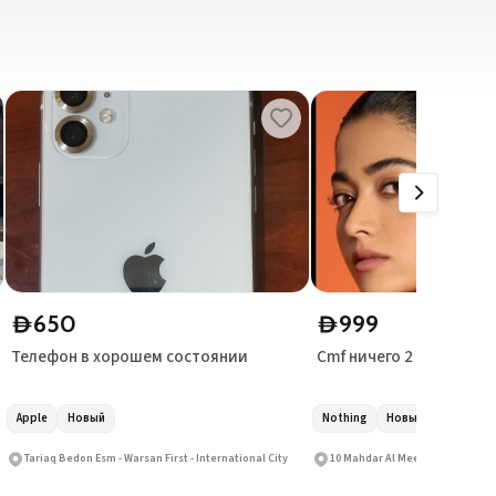
650
999
D
D
Телефон в хорошем состоянии
Cmf ничего 2 про
Apple
Новый
Nothing
Новый
Tariaq Bedon Esm - Warsan First - International City
10 Mahdar Al Meel St - Al Manhal 