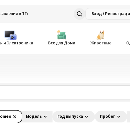
ъявления в ТГ
Вход / Регистрац
ы и Электроника
Все для Дома
Животные
О
Romeo
Модель
Год выпуска
Пробег