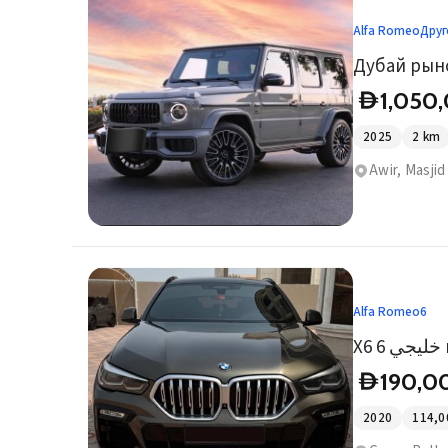
Alfa Romeo
Друг
Дубай рын
1,050
D
2025
2
km
Awir, Masjid
Alfa Romeo
6
190,0
D
2020
114,0