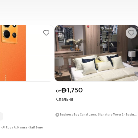
1,750
D
От
Спальня
Business Bay Canal Lawn, Signature Tower 1 - Business Bay
й
- Al Ruqa Al Hamra - Saif Zone