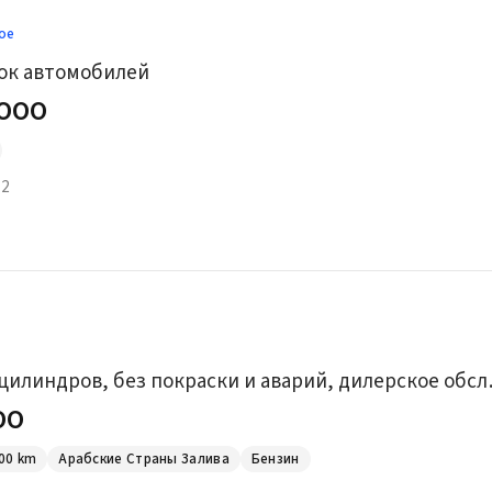
ое
ок автомобилей
,000
 2
X6 خليجي 6 цил
00
00
km
Арабские Страны Залива
Бензин