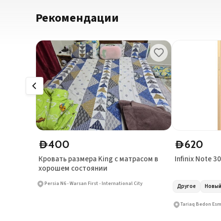
Рекомендации
400
620
D
D
Кровать размера King с матрасом в
Infinix Note 30
хорошем состоянии
Persia N6 - Warsan First - International City
Другое
Новы
Tariaq Bedon Esm 