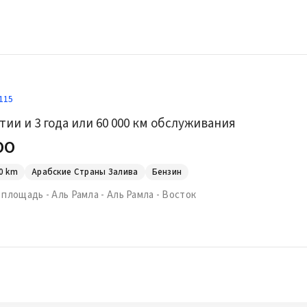
115
нтии и 3 года или 60 000 км обслуживания
00
0
km
Арабские Страны Залива
Бензин
площадь - Аль Рамла - Аль Рамла - Восток