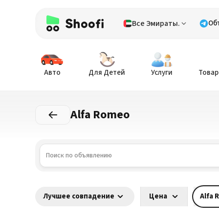
Все Эмираты.
Об
Авто
Для Детей
Услуги
Товар
Alfa Romeo
Лучшее совпадение
Цена
Alfa 