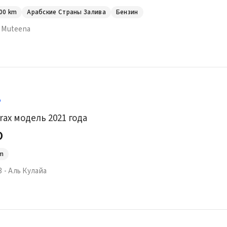
00
km
Арабские Страны Залива
Бензин
Al Muteena
o
rax модель 2021 года
0
m
 - Аль Кулайа