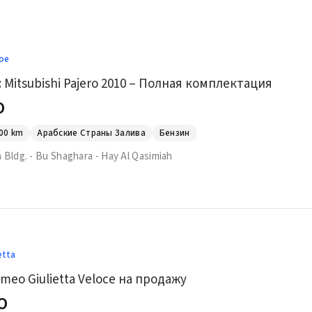
ое
 Mitsubishi Pajero 2010 – Полная комплектация
0
00
km
Арабские Страны Залива
Бензин
 Bldg. - Bu Shaghara - Hay Al Qasimiah
etta
omeo Giulietta Veloce на продажу
0