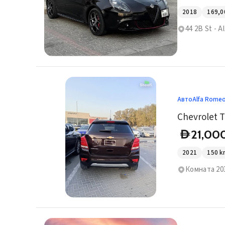
2018
169,0
44 2B St - 
Авто
Alfa Rome
Chevrolet T
21,00
D
2021
150
k
Комната 203