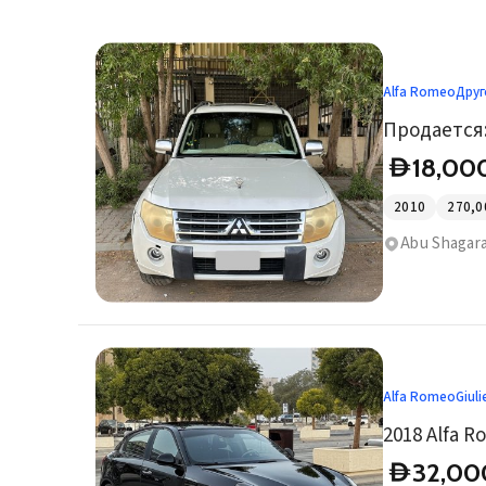
Alfa Romeo
Друг
Продается:
18,00
D
2010
270,0
Abu Shagara
Alfa Romeo
Giuli
2018 Alfa R
32,00
D