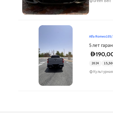
Green Belt
Alfa Romeo
105/
5 лет гара
190,0
D
2024
15,50
Культурная 