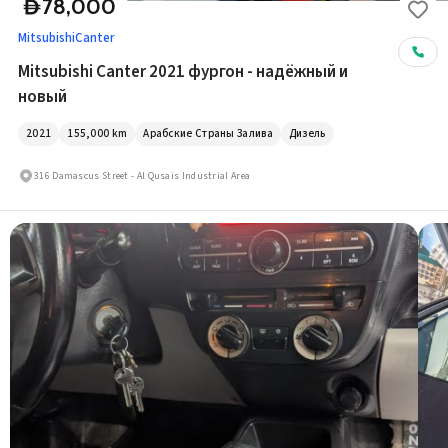
78,000
D
Mitsubishi
Canter
Mitsubishi Canter 2021 фургон - надёжный и
новый
2021
155,000
km
Арабские Страны Залива
Дизель
316 Damascus Street - Al Qusais Industrial Area