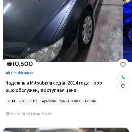
10,500
D
Mitsubishi
Lancer
Надёжный Mitsubishi седан 2014 года – хор
ошо обслужен, доступная цена
2014
200,000
km
Арабские Страны Залива
Бензин
16 Al Yah St - Al Bateen - W18 03