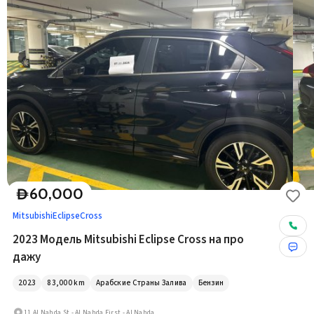
60,000
D
Mitsubishi
EclipseCross
2023 Модель Mitsubishi Eclipse Cross на про
дажу
2023
83,000
km
Арабские Страны Залива
Бензин
11 Al Nahda St - Al Nahda First - Al Nahda