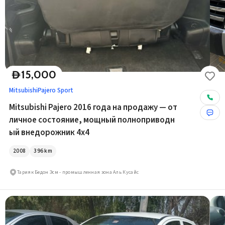
15,000
D
Mitsubishi
Pajero Sport
Mitsubishi Pajero 2016 года на продажу — от
личное состояние, мощный полноприводн
ый внедорожник 4x4
2008
396
km
Тарияк Бедон Эсм - промышленная зона Аль Кусайс