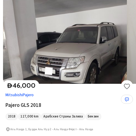
46,000
D
Mitsubishi
Pajero
Pajero GLS 2018
2018
127,000
km
Арабские Страны Залива
Бензин
Аль Нахда 1, Бурдж Аль Нур 2 - Аль Нахда Фёрст - Аль Нахда