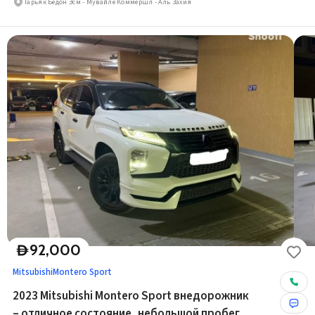
Тарьяк Бедон Эсм - Мувайле Коммершл - Аль Захия
92,000
D
Mitsubishi
Montero Sport
2023 Mitsubishi Montero Sport внедорожник
– отличное состояние, небольшой пробег,