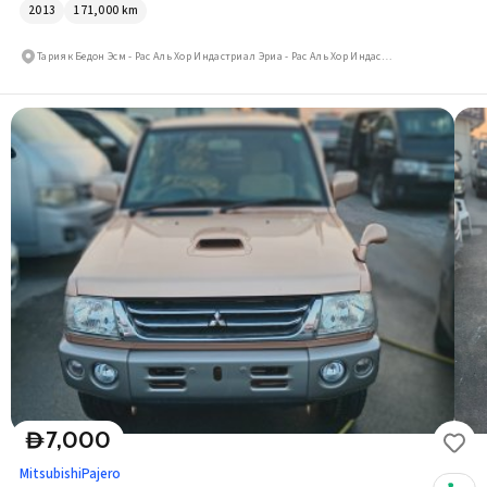
2013
171,000
km
Тарияк Бедон Эсм - Рас Аль Хор Индастриал Эриа - Рас Аль Хор Индастриал Эриа 3
7,000
D
Mitsubishi
Pajero