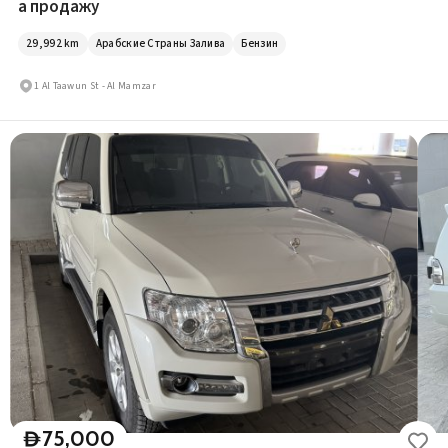
а продажу
29,992
km
Арабские Страны Залива
Бензин
1 Al Taawun St - Al Mamzar
75,000
D