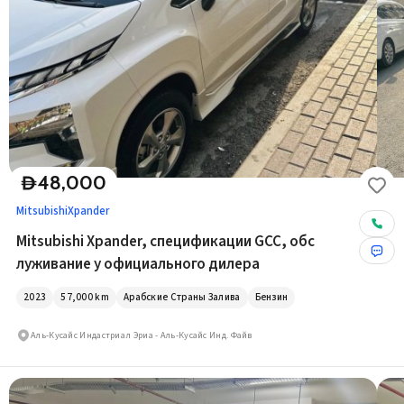
48,000
D
Mitsubishi
Xpander
Mitsubishi Xpander, спецификации GCC, обс
луживание у официального дилера
2023
57,000
km
Арабские Страны Залива
Бензин
Аль-Кусайс Индастриал Эриа - Аль-Кусайс Инд. Файв