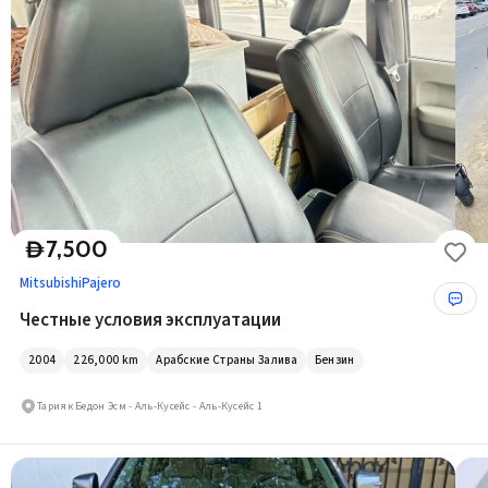
7,500
D
Mitsubishi
Pajero
Честные условия эксплуатации
2004
226,000
km
Арабские Страны Залива
Бензин
Тарияк Бедон Эсм - Аль-Кусейс - Аль-Кусейс 1