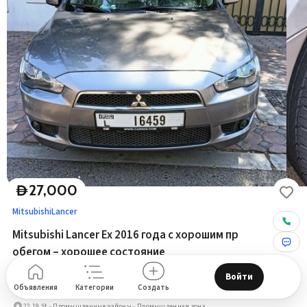
27,000
D
Mitsubishi
Lancer
Mitsubishi Lancer Ex 2016 года с хорошим пр
обегом – хорошее состояние
Войти
2016
140,000
km
Арабские Страны Залива
Бензин
Объявления
Категории
Создать
22 19 St - Промышленные районы - Промышленная зона