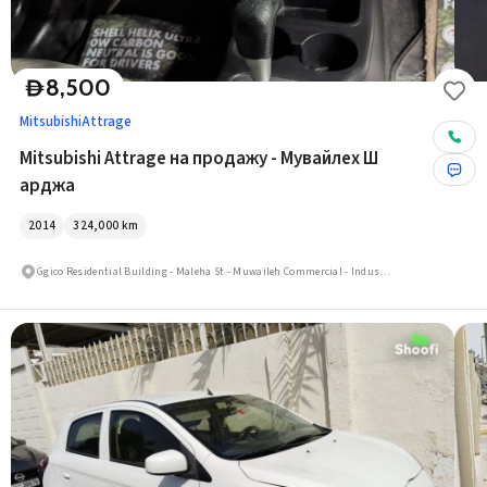
8,500
D
Mitsubishi
Attrage
Mitsubishi Attrage на продажу - Мувайлех Ш
арджа
2014
324,000
km
Ggico Residential Building - Maleha St - Muwaileh Commercial - Industrial Area