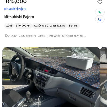
15,000
D
Mitsubishi
Pajero
Mitsubishi Pajero
2008
340,000
km
Арабские Страны Залива
Бензин
146 С134 - 2 Аль-Нуаимия - Аджман - Объединённые Арабские Эмираты