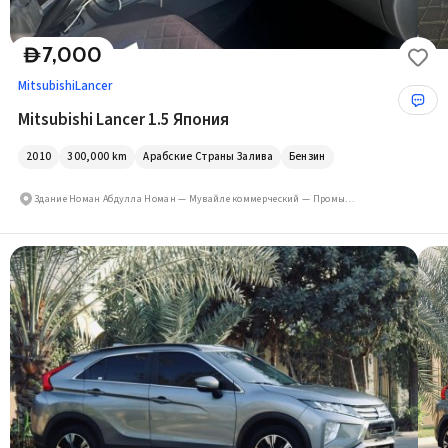
7,000
D
Mitsubishi
Lancer
Mitsubishi Lancer 1.5 Япония
2010
300,000
km
Арабские Страны Залива
Бензин
Здание Номан Абдулла Номан — Мувайле коммерческий — Промышленная зона — Шарджа — Объединённые Арабские Эмираты