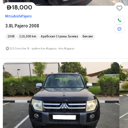
18,000
D
Mitsubishi
Pajero
3.8L Pajero 2008
2008
210,000
km
Арабские Страны Залива
Бензин
223 Corniche St - район Аль Маджаз - Аль Маджаз