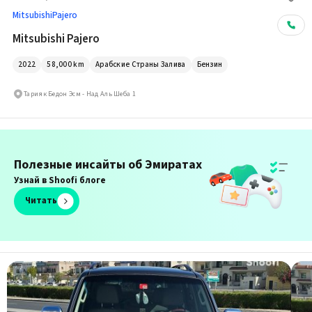
Mitsubishi
Pajero
Mitsubishi Pajero
2022
58,000
km
Арабские Страны Залива
Бензин
Тарияк Бедон Эсм - Над Аль Шеба 1
Полезные инсайты об Эмиратах
Узнай в Shoofi блоге
Читать