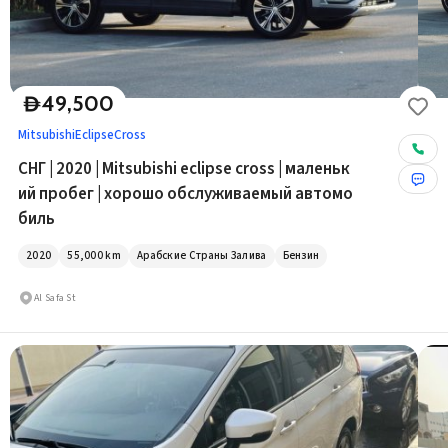
49,500
D
Mitsubishi
EclipseCross
СНГ | 2020 | Mitsubishi eclipse cross | маленьк
ий пробег | хорошо обслуживаемый автомо
биль
2020
55,000
km
Арабские Страны Залива
Бензин
Al Safa St