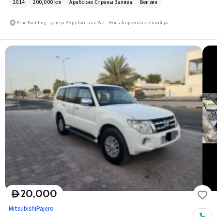
2014
200,000
km
Арабские Страны Залива
Бензин
Blue Building - улица Амру бин аль-Аас - Новый промышленный район
20,000
D
Mitsubishi
Pajero