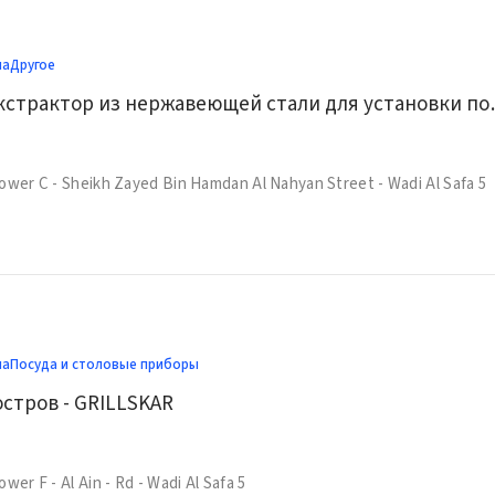
ма
Другое
Вытяжка/экстрактор из 
ower C - Sheikh Zayed Bin Hamdan Al Nahyan Street - Wadi Al Safa 5
ма
Посуда и столовые приборы
стров - GRILLSKAR
wer F - Al Ain - Rd - Wadi Al Safa 5