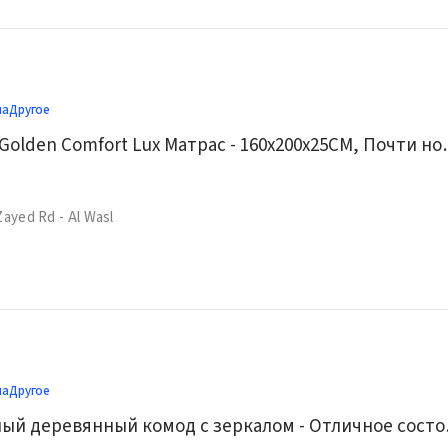
ма
Другое
HomeBox I-Golden Co
Zayed Rd - Al Wasl
ма
Другое
Современн