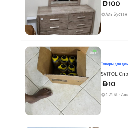
100
D
Аль Бустан
Товары для до
SVITOL Спр
10
D
4 24 St - А