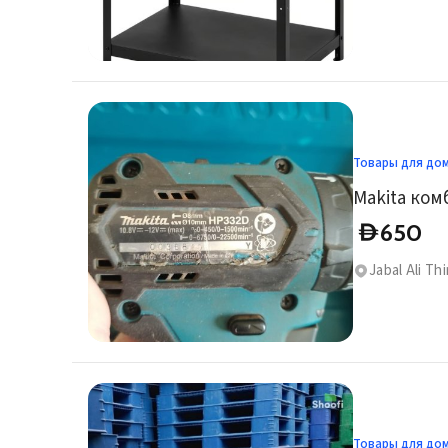
Товары для до
650
D
Jabal Ali Thi
Товары для до