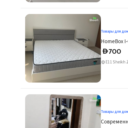
Товары для до
700
D
E11 Sheikh 
Товары для до