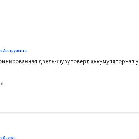
ма
Инструменты
Makita ко
rd
ма
Другое