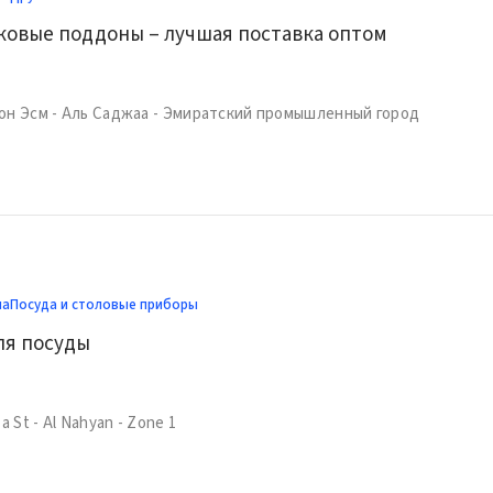
иковые поддоны – лучшая поставка оптом
он Эсм - Аль Саджaa - Эмиратский промышленный город
ма
Посуда и столовые приборы
ля посуды
a St - Al Nahyan - Zone 1