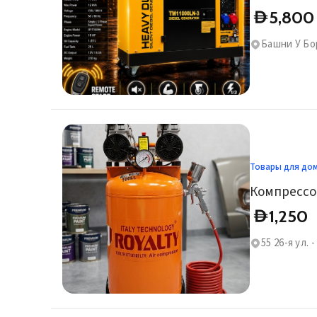
5,800
D
Башни У Бо
Товары для до
1,250
D
55 26-я ул.