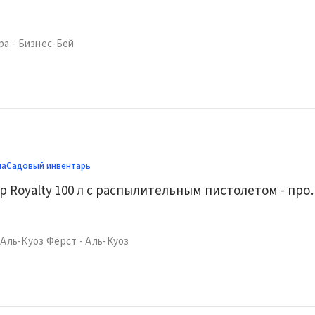
ра - Бизнес-Бей
ма
Садовый инвентарь
Компрессор Royalty 100 л с расп
 - Аль-Куоз Фёрст - Аль-Куоз