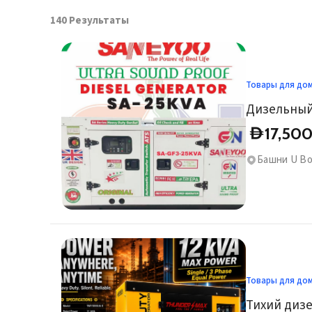
140
Результаты
Товары для до
17,50
D
Башни U Bo
Товары для до