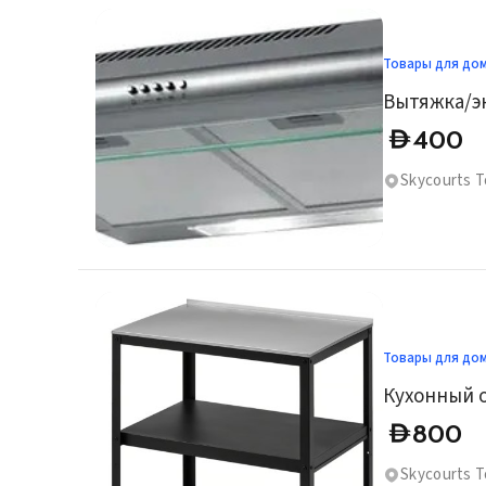
Товары для до
400
D
Skycourts T
Товары для до
Кухонный о
800
D
Skycourts To