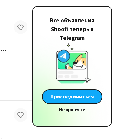
Все объявления
Shoofi теперь в
Telegram
Дизельный генератор Saneyoo Ultra Sound Proof SA-25KVA - мощный источник питания для тяжелых условий
Присоединиться
Не пропусти
der Max TM11000LN-3 12 кВА на продажу