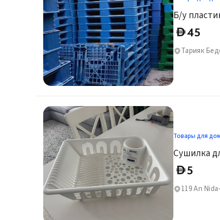
Б/у пласт
45
D
Тарияк Бед
Товары для до
Сушилка д
5
D
119 An Nida-