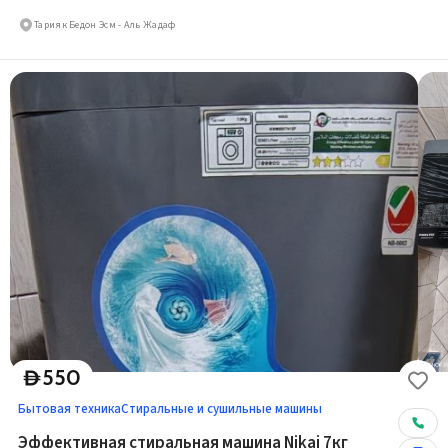
Тарияк Бедон Эсм - Аль Жадаф
550
D
Бытовая техника
Стиральные и сушильные машины
Эффективная стиральная машина Nikai 7кг