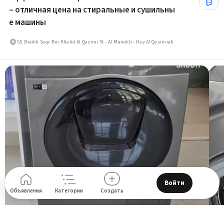
– отличная цена на стиральные и сушильны
е машины
55 Sheikh Saqr Bin Khalid Al Qasimi St - Al Manakh - Hay Al Qasimiah
Войти
Объявления
Категории
Создать
600
D