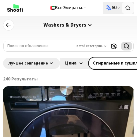
Все Эмираты.
RU
Washers & Dryers
в этой категории.
Цена
Стиральные и суш
Лучшее совпадение
240
Результаты