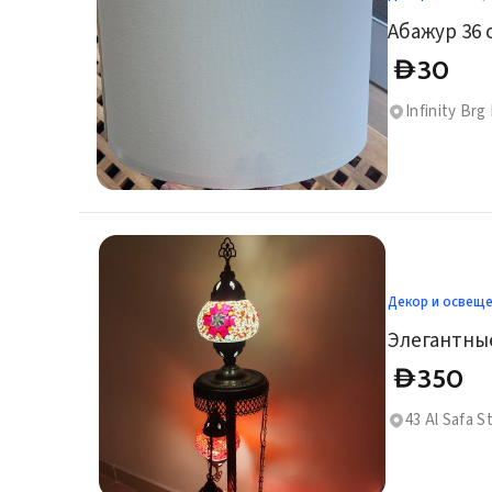
Абажур 36 
30
D
Infinity Brg
Декор и освещ
350
D
43 Al Safa St