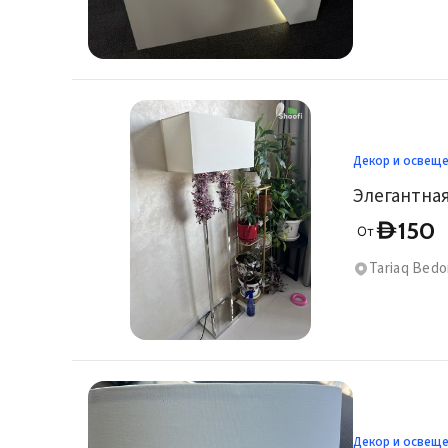
Декор и освещ
150
D
От
Tariaq Bedon
Декор и освещ