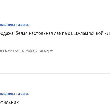
ение
Лампы и люстры
Сроч
ul Naser St - Al Majaz 2 - Al Majaz
ение
Лампы и люстры
етильник