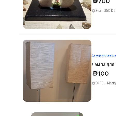
700
D
365 - 353 D9
Декор и освещ
Лампа для
100
D
DIFC - Меж