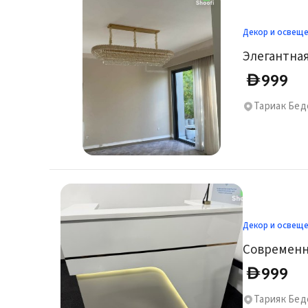
Декор и освещ
Элегантная
999
D
Тариак Бед
Декор и освещ
Современн
999
D
Тарияк Бед