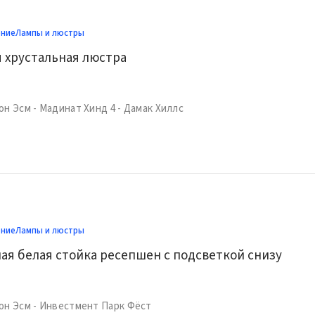
ение
Лампы и люстры
 хрустальная люстра
он Эсм - Мадинат Хинд 4 - Дамак Хиллс
ение
Лампы и люстры
ая белая стойка ресепшен с подсветкой снизу
он Эсм - Инвестмент Парк Фёст