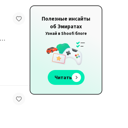
Полезные инсайты
об Эмиратах
Узнай в Shoofi блоге
ная продажа: белая настольная лампа с LED-лампочкой - Люстры и светильники
Читать