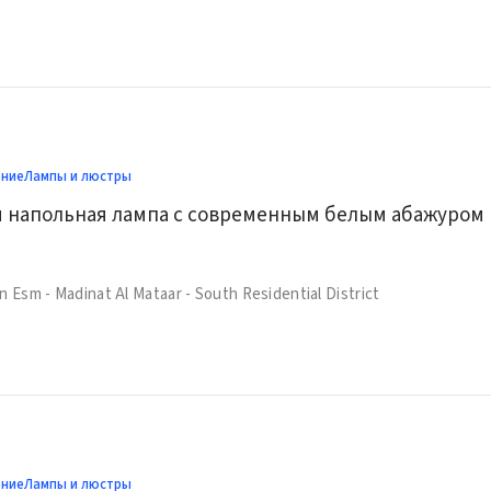
ение
Лампы и люстры
Элегантна
 Esm - Madinat Al Mataar - South Residential District
ение
Лампы и люстры