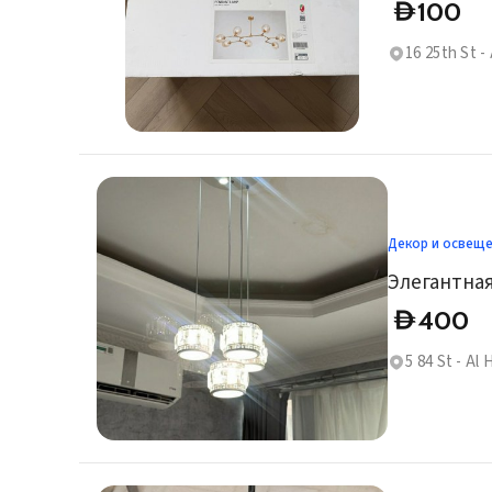
100
D
16 25th St -
Декор и освещ
Элегантная
400
D
5 84 St - Al