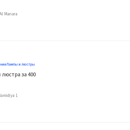
 Al Manara
ение
Лампы и люстры
 люстра за 400
 Hamidiya 1