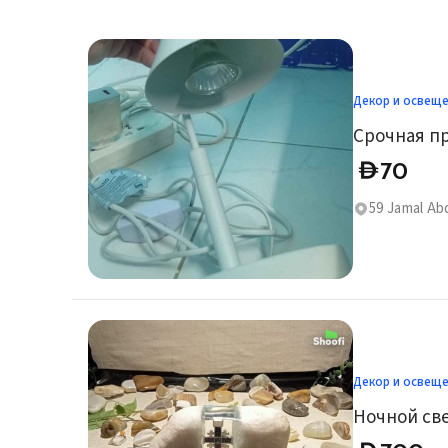
Декор и освещ
70
D
59 Jamal Abd
Декор и освещ
Ночной св