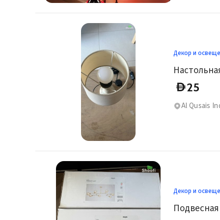
Декор и освещ
25
D
Al Qusais In
Декор и освещ
Подвесная