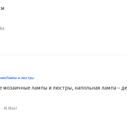
см
 Rd
ение
Лампы и люстры
 - Al Wasl