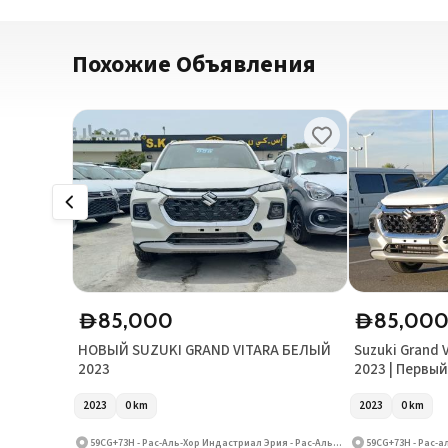
Похожие Объявления
85,000
85,00
D
D
НОВЫЙ SUZUKI GRAND VITARA БЕЛЫЙ
Suzuki Grand 
2023
2023 | Первы
2023
0
km
2023
0
km
59CG+73H - Рас-Аль-Хор Индастриал Эрия - Рас-Аль-Хор Индастриал Эрия 3 - Дубай - Объединённые Арабские Эмираты