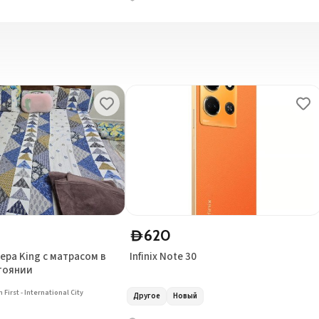
620
D
ера King с матрасом в
Infinix Note 30
тоянии
 First - International City
Другое
Новый