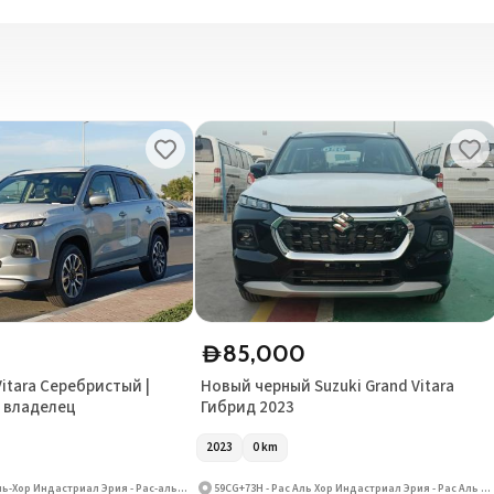
0
85,000
D
Vitara Серебристый |
Новый черный Suzuki Grand Vitara
й владелец
Гибрид 2023
2023
0
km
59CG+73H - Рас-аль-Хор Индастриал Эрия - Рас-аль-Хор Индастриал Эрия 3 - Дубай - Объединённые Арабские Эмираты
59CG+73H - Рас Аль Хор Индастриал Эрия - Рас Аль Хор Индастриал Эрия 3 - Дубай - Объединенные Арабские Эмираты