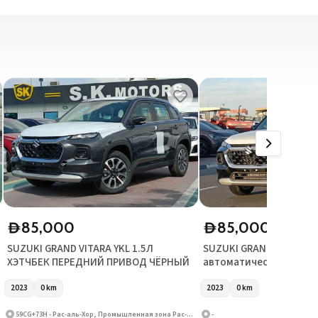
85,000
85,000
D
D
SUZUKI GRAND VITARA YKL 1.5Л
SUZUKI GRAND VITARA 1.
ХЭТЧБЕК ПЕРЕДНИЙ ПРИВОД ЧЁРНЫЙ
автоматической короб
SR и передним приводо
2023
0
km
2023
0
km
59CG+73H - Рас-аль-Хор, Промышленная зона Рас-аль-Хор, Рас-аль-Хор-3, Дубай, Объединённые Арабские Эмираты
-