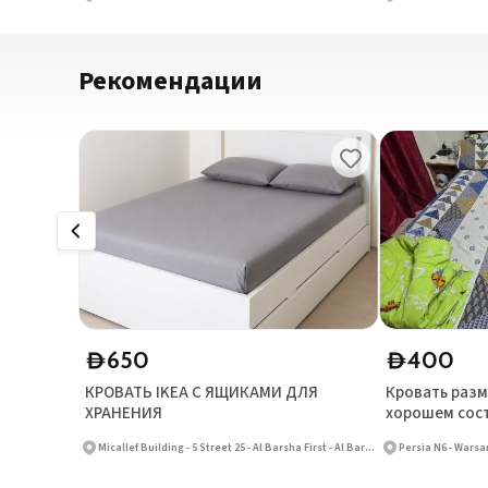
Рекомендации
650
400
D
D
КРОВАТЬ IKEA С ЯЩИКАМИ ДЛЯ
Кровать разм
ХРАНЕНИЯ
хорошем сос
Micallef Building - 5 Street 25 - Al Barsha First - Al Barsha
Persia N6 - Warsan