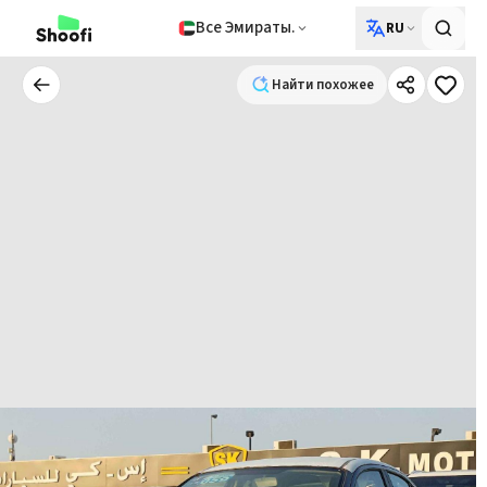
Все Эмираты.
RU
Найти похожее
Найти похожее