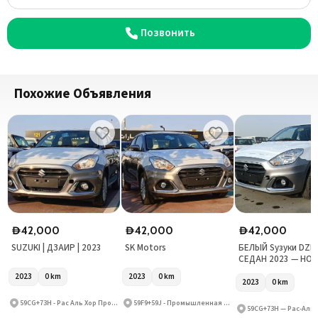
Позвонить
Похожие Объявления
42,000
42,000
42,000
D
D
D
SUZUKI | ДЗАИР | 2023
SK Motors
БЕЛЫЙ Sузуки DZI
СЕДАН 2023 — НО
ВЛАДЕЛЕЦ
2023
0
km
2023
0
km
2023
0
km
59CG+73H - Рас Аль Хор Промышленная Зона - Рас Аль Хор Промышленная Зона 3 - Дубай - Объединённые Арабские Эмираты
59F9+59J - Промышленная зона Рас Аль Хор - Промышленная зона Рас Аль Хор 3 - Дубай - Объединенные Арабские Эмираты