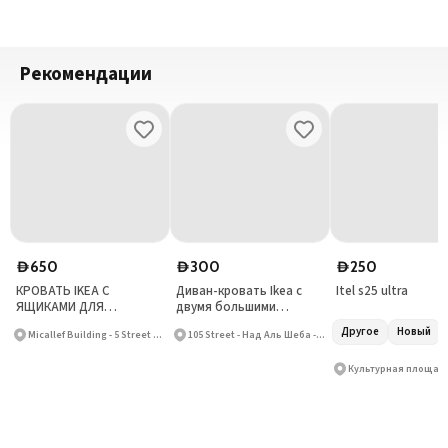
Рекомендации
650
300
250
D
D
D
КРОВАТЬ IKEA С
Диван-кровать Ikea с
Itel s25 ultra
ЯЩИКАМИ ДЛЯ
двумя большими
ХРАНЕНИЯ
ящиками для хранения
Другое
Новый
Micallef Building - 5 Street 25 - Al Barsha First - Al Barsha
105 Street - Над Аль Шеба - Над Аль Шеба 4