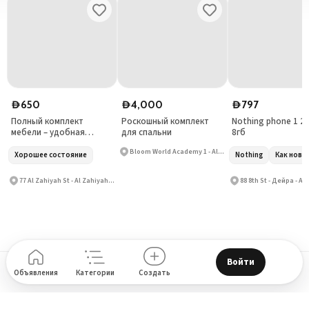
650
4,000
797
D
D
D
Полный комплект
Роскошный комплект
Nothing phone 1 2
мебели – удобная
для спальни
8гб
кровать с качественным
Bloom World Academy 1 - Al Barsha South Second - Al Barsha South
матрасом
Хорошее состояние
Nothing
Как новы
77 Al Zahiyah St - Al Zahiyah - E14
88 8th St - Дейра - Ал
Войти
Поддержка
Блог
О нас
How to place Ad?
Privacy policy
Объявления
Категории
Создать