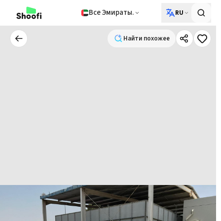
Все Эмираты.
RU
Найти похожее
Найти похожее