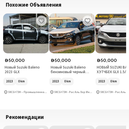
Похожие Объявления
50,000
50,000
50,000
D
D
D
Новый Suzuki Baleno
Новый Suzuki Baleno
НОВЫЙ SUZUKI BA
2023 GLX
бензиновый черный
ХЭТЧБЕК GLX 1.5Л 
2023
БЫЛЫЙ
2023
0
km
2023
0
km
2023
0
km
59CG+73H – Промышленная зона Рас-эль-Хор – Промышленная зона Рас-эль-Хор 3 – Дубай – Объединённые Арабские Эмираты
59CG+73H - Рас Аль Хор Индастриал Эрия - Рас Аль Хор Индастриал Эрия 3 - Дубай - Объединённые Арабские Эмираты
Рекомендации