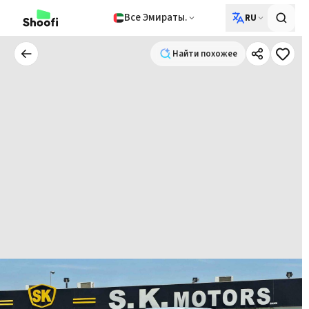
Все Эмираты.
RU
Найти похожее
Найти похожее