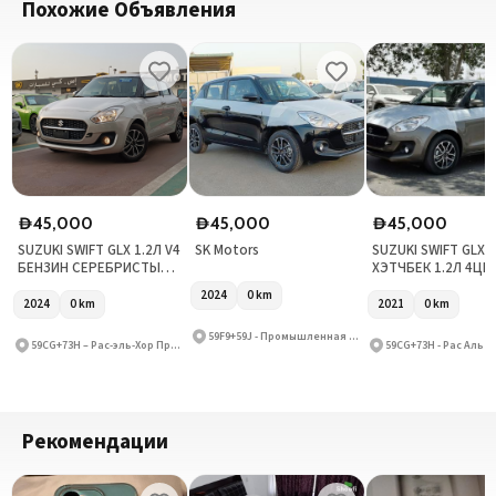
Похожие Объявления
45,000
45,000
45,000
D
D
D
SUZUKI SWIFT GLX 1.2Л V4
SK Motors
SUZUKI SWIFT GLX
БЕНЗИН СЕРЕБРИСТЫЙ
ХЭТЧБЕК 1.2Л 4ЦИ
2024
СЕРЫЙ
2024
0
km
2024
0
km
2021
0
km
59F9+59J - Промышленная зона Рас Аль Хор - Промышленная зона Рас Аль Хор 3 - Дубай - Объединенные Арабские Эмираты
59CG+73H – Рас-эль-Хор Промышленная Зона – Рас-эль-Хор Промышленная Зона 3 – Дубай – Объединённые Арабские Эмираты
Рекомендации