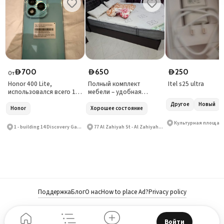
700
650
250
D
D
D
От
Honor 400 Lite,
Полный комплект
Itel s25 ultra
использовался всего 10
мебели – удобная
дней
кровать с качественным
Другое
Новый
матрасом
Honor
Хорошее состояние
1 - building 14 Discovery Gardens Street 8 - Jebel Ali Village - Discovery Gardens
77 Al Zahiyah St - Al Zahiyah - E14
Поддержка
Блог
О нас
How to place Ad?
Privacy policy
Войти