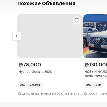
Похожие Объявления
78,000
130,00
D
D
Hyundai Sonata 2023
НОВЫЙ HYUNDA
ЛЮКС 2WD Се
2023
2,000
km
2023
0
km
Сук Аль Харадж, торговый зал № 106 - за деревней Тасжил - Аль Рука Аль Хамра - Шарджа - Объединенные Арабские Эмираты