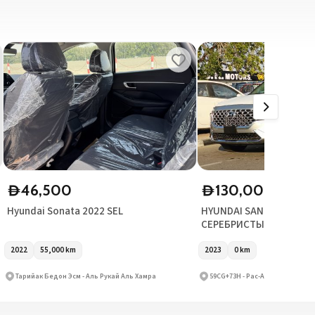
46,500
130,000
D
D
Hyundai Sonata 2022 SEL
HYUNDAI SANTAFE 4WD 
СЕРЕБРИСТЫЙ 2023
2022
55,000
km
2023
0
km
Тарийак Бедон Эсм - Аль Рукай Аль Хамра