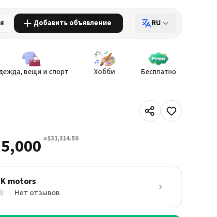
ия
Добавить объявление
RU
дежда, вещи и спорт
Хобби
Бесплатно
≈$31,314.50
5,000
SK motors
Нет отзывов