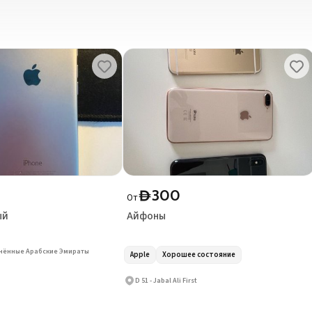
300
D
От
ый
Айфоны
нённые Арабские Эмираты
Apple
Хорошее состояние
D 51 - Jabal Ali First