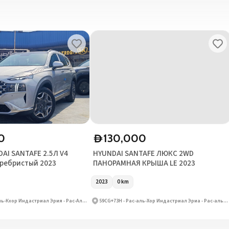
0
130,000
D
I SANTAFE 2.5Л V4
HYUNDAI SANTAFE ЛЮКС 2WD
ребристый 2023
ПАНОРАМНАЯ КРЫША LE 2023
2023
0
km
59CG+73H - Рас-Аль-Кхор Индастриал Эрия - Рас-Аль-Кхор Индастриал Эрия 3 - Дубай - Объединённые Арабские Эмираты
59CG+73H - Рас-аль-Хор Индастриал Эриа - Рас-аль-Хор Индастриал Эриа 3 - Дубай - Объединённые Арабские Эмираты