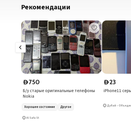
Рекомендации
750
23
D
D
Б/у старые оригинальные телефоны
iPhone11 сер
Nokia
Дубай – Объеди
Хорошее состояние
Другое
Al Safa St