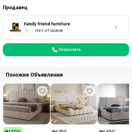
Продавец
Family friend furniture
Нет отзывов
Позвонить
Похожие Объявления
1,500
1,750
1,400
D
D
D