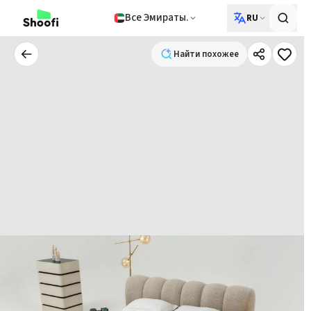
Все Эмираты.
RU
Найти похожее
Найти похожее