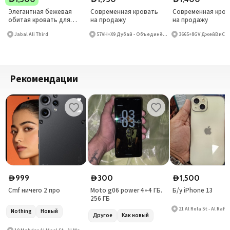
Элегантная бежевая
Современная кровать
Современная кров
обитая кровать для
на продажу
на продажу
спальни на продажу
Jabal Ali Third
57VH+X9 Дубай - Объединённые Арабские Эмираты
Рекомендации
999
300
1,500
D
D
D
Cmf ничего 2 про
Moto g06 power 4+4 ГБ.
Б/у iPhone 13
256 ГБ
21 Al Rola St - Al Raffa
Nothing
Новый
Другое
Как новый