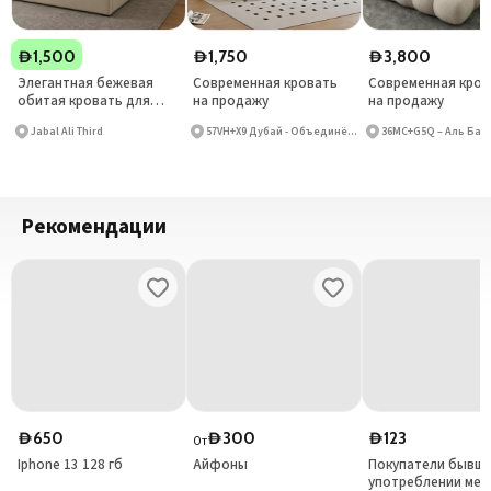
1,500
1,750
3,800
D
D
D
Элегантная бежевая
Современная кровать
Современная кров
обитая кровать для
на продажу
на продажу
спальни на продажу
Jabal Ali Third
57VH+X9 Дубай - Объединённые Арабские Эмираты
Рекомендации
650
300
123
D
D
D
От
Iphone 13 128 гб
Айфоны
Покупатели бывше
употреблении меб