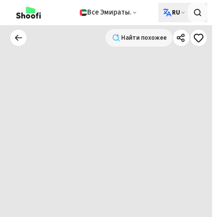
Все Эмираты.
RU
Найти похожее
Найти похожее