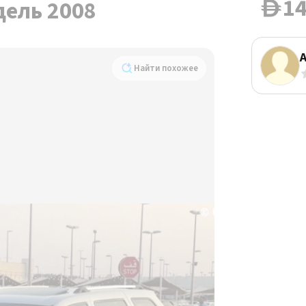
14
дель 2008
D
A
Найти похожее