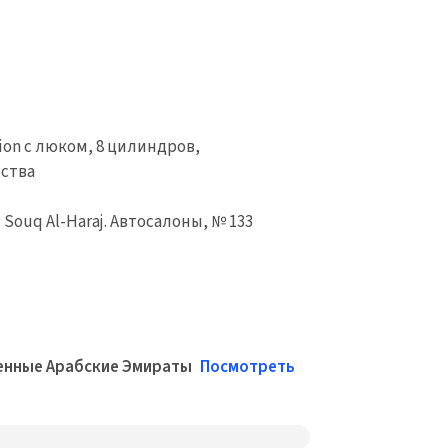
tion с люком, 8 цилиндров,
тства
Souq Al-Haraj. Автосалоны, № 133
иненные Арабские Эмираты
Посмотреть