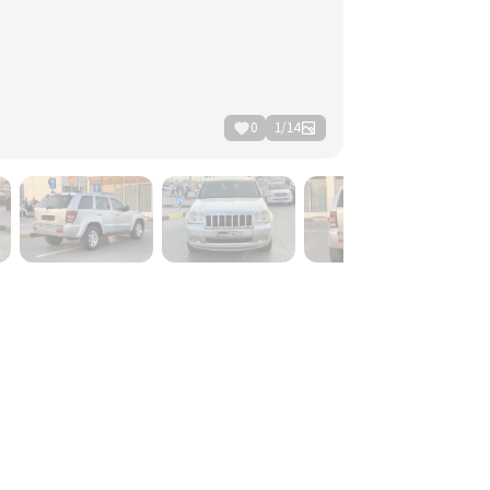
0
1
/
14