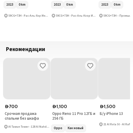
2023
0
km
2023
0
km
2023
0
km
59CG+73H - Рас-Аль-Хор Индастриал Эрия - Рас-Аль-Хор Индастриал Эрия 3 - Дубай - Объединённые Арабские Эмираты
59CG+73H - Рас-Аль-Кхор Индастриал Эрия - Рас-Аль-Кхор Индастриал Эрия 3 - Дубай - Объединённые Арабские Эмираты
Рекомендации
700
1,100
1,500
D
D
D
Срочная продажа
Oppo Reno 11 Pro 12ГБ и
Б/у iPhone 13
спальни без шкафа
256 ГБ
21 Al Rola St - Al Raffa
Al Tawun Tower - 128 Al Nahda St - Hay Al Nahda
Oppo
Как новый