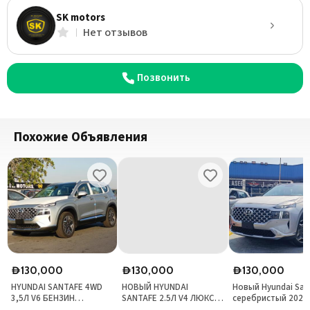
SK motors
Нет отзывов
Позвонить
Похожие Объявления
130,000
130,000
130,000
D
D
D
HYUNDAI SANTAFE 4WD
НОВЫЙ HYUNDAI
Новый Hyundai San
3,5Л V6 БЕНЗИН
SANTAFE 2.5Л V4 ЛЮКС
серебристый 2023 
СЕРЕБРИСТЫЙ 2023
2WD Серебристый 2023
первый владелец