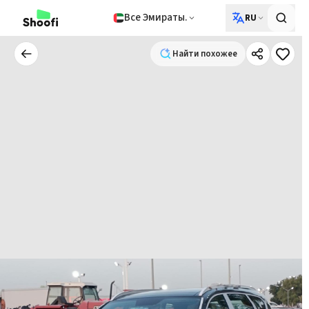
Все Эмираты.
RU
Найти похожее
Найти похожее