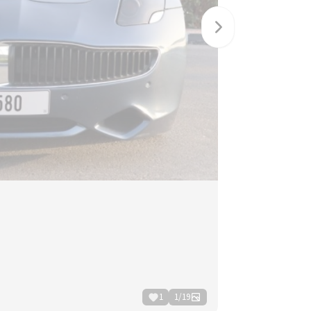
1
1
/
19