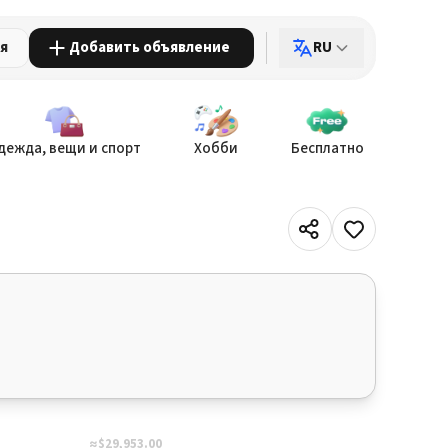
ия
Добавить объявление
RU
дежда, вещи и спорт
Хобби
Бесплатно
≈$29,953.00