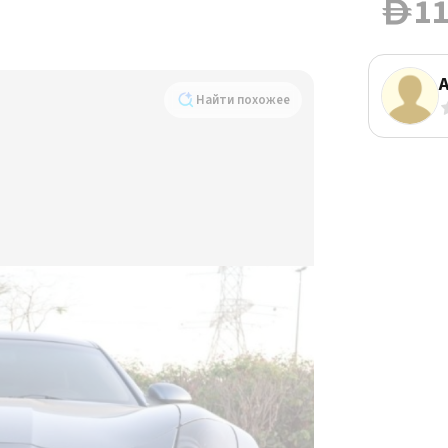
11
D
Найти похожее