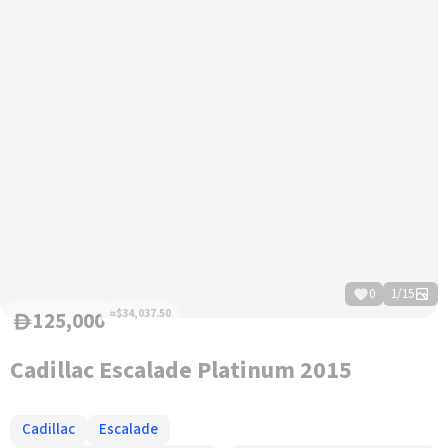
0
1
/
15
125,000
≈$34,037.50
D
Cadillac Escalade Platinum 2015
Cadillac
Escalade