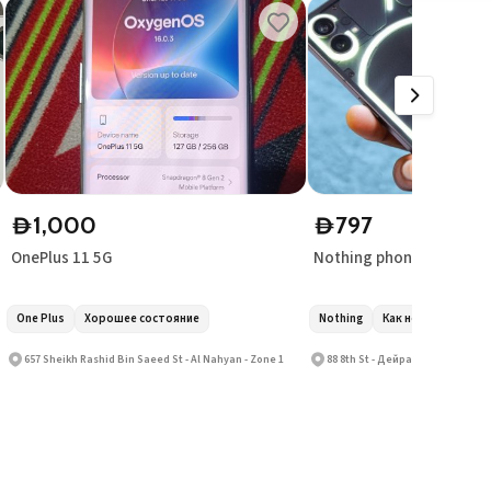
1,000
797
D
D
OnePlus 11 5G
Nothing phone 1 256гб 
One Plus
Хорошее состояние
Nothing
Как новый
657 Sheikh Rashid Bin Saeed St - Al Nahyan - Zone 1
88 8th St - Дейра - Аль Ригга