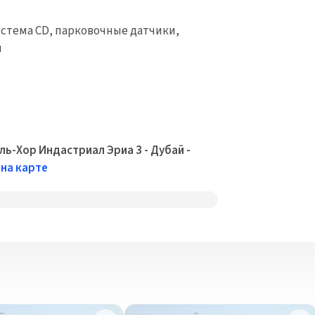
осистема CD, парковочные датчики,
и
ль-Хор Индастриал Эриа 3 - Дубай -
на карте