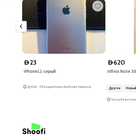
23
620
D
D
iPhone11 серый
Infinix Note 30
Дубай – Объединённые Арабские Эмираты
Другое
Новы
Tariaq Bedon Esm 