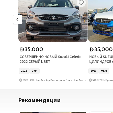
35,000
35,000
D
D
СОВЕРШЕННО НОВЫЙ Suzuki Celerio
НОВЫЙ SUZUKI
2022 СЕРЫЙ ЦВЕТ
ЦИЛИНДРОВЫ
2022
0
km
2023
0
km
59CG+73H - Рас Аль Хор Индастриал Эрия - Рас Аль Хор Индастриал Эрия 3 - Дубай - Объединённые Арабские Эмираты
Рекомендации