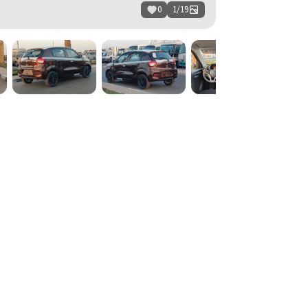
0
1
/
19