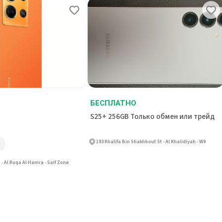
БЕСПЛАТНО
S25+ 256GB Только обмен или трейд
193 Khalifa Bin Shakhbout St - Al Khalidiyah - W9
й
- Al Ruqa Al Hamra - Saif Zone