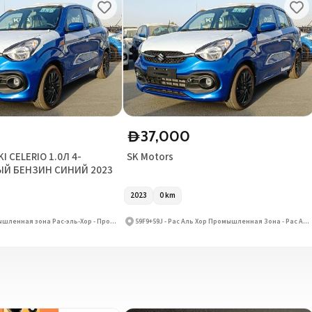
37,000
D
 CELERIO 1.0Л 4-
SK Motors
Й БЕНЗИН СИНИЙ 2023
2023
0
km
59CG+73H - Промышленная зона Рас-эль-Хор - Промышленная зона Рас-эль-Хор 3 - Дубай - Объединённые Арабские Эмираты
59F9+59J - Рас Аль Хор Промышленная Зона - Рас Аль Хор Промышленная Зона 3 - Дубай - Объединенные Арабские Эмираты