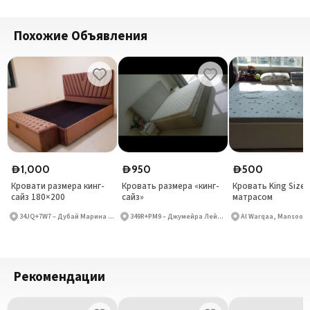
Похожие Объявления
1,000
950
500
D
D
D
Кровати размера кинг-
Кровать размера «кинг-
Кровать King Size 
сайз 180×200
сайз»
матрасом
34JQ+7W7 – Дубай Марина – Дубай – Объединённые Арабские Эмираты
349R+PM9 – Джумейра Лейк Тауэрс – Дубай – Объединённые Арабские Эмираты
Рекомендации