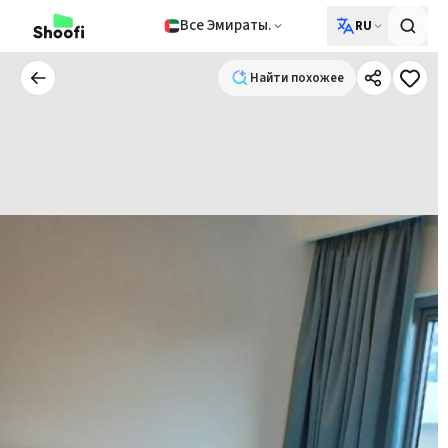
Все Эмираты.
RU
Найти похожее
Найти похожее