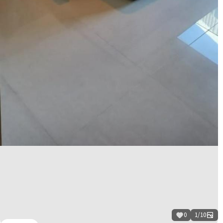
0
1
/
10