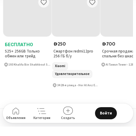
250
700
БЕСПЛАТНО
D
D
S25+ 256GB Только
Смартфон redmi12pro
Срочная продажа
обмен или трейд
256 ГБ б/у
спальни без шкаф
193 Khalifa Bin Shakhbout St - Al Khalidiyah - W9
Xiaomi
Удовлетворительное
34 28-я улица - Hor Al Anz East - Deira
Войти
Поддержка
Блог
О нас
How to place Ad?
Privacy policy
Объявления
Категории
Создать