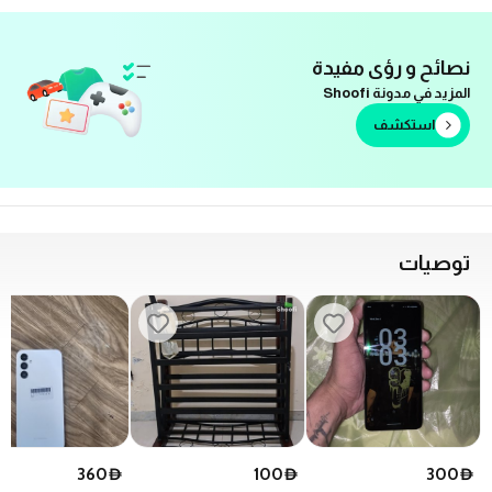
نصائح و رؤى مفيدة
المزيد في مدونة Shoofi
استكشف
توصيات
360
100
300
D
D
D