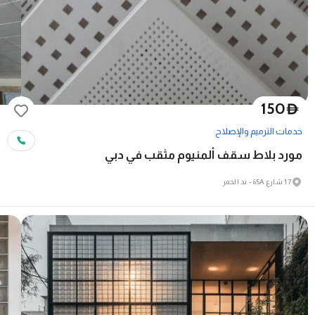
150
D
خدمات الترميم والإصلاح
مورد بلاط سقف ألمنيوم مثقب في دبي
17 شارع 65A - ند الحمر