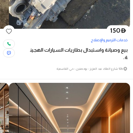
150
D
خدمات الترميم والإصلاح
بيع وصيانة واستبدال بطاريات السيارات الهجين
ة.
92b شارع الملك عبد العزيز - بوحصنين - حي القاسمية