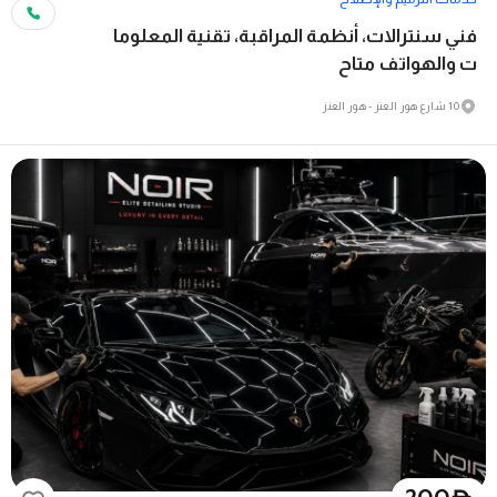
فني سنترالات، أنظمة المراقبة، تقنية المعلوما
ت والهواتف متاح
10 شارع هور العنز - هور العنز