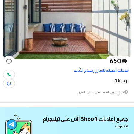
650
D
خدمات الصيانة للمنازل
إصلاح الأثاث
برجولة
تاريخ بدون اسم - غدير الطير - القوز
جميع إعلانات Shoofi الآن على تيليجرام
لا تفوّت