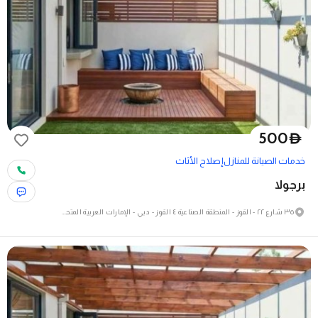
500
D
خدمات الصيانة للمنازل
إصلاح الأثاث
برجولا
٣٥ شارع ٢٢ - القوز - المنطقة الصناعية ٤ القوز - دبي - الإمارات العربية المتحدة