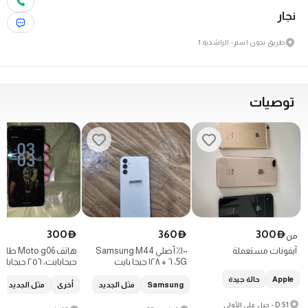
نجار
طريق بدون اسم - الراشدية 1
توصيات
300
360
300
D
D
D
من
آيفونات مستعملة
١٠٠٪ أصلي Samsung M44
5G، ٦ + ١٢٨ جيجا بايت
جيجابايت، ٢٥٦ جيجابايت
Apple
حالة جيدة
Samsung
مثل الجديد
أخرى
مثل الجديد
D 51 - جبل علي الأولى