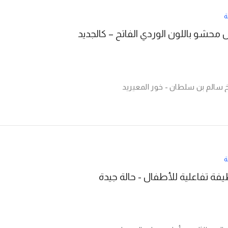
ة
حشو باللون الوردي الفاتح – كالجديد
ة
فة تفاعلية للأطفال - حالة جيدة