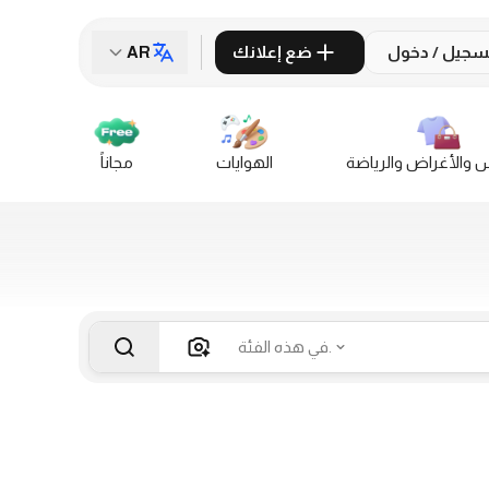
سجيل / دخول
ضع إعلانك
AR
س والأغراض والرياضة
الهوايات
مجاناً
في هذه الفئة.