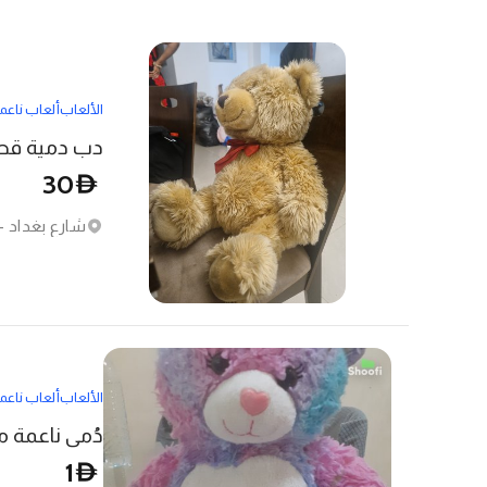
الألعاب
ألعاب ناعم
دب دمية قطي
30
D
شارع بغداد - 
الألعاب
ألعاب ناعم
دُمى ناعمة م
1
D