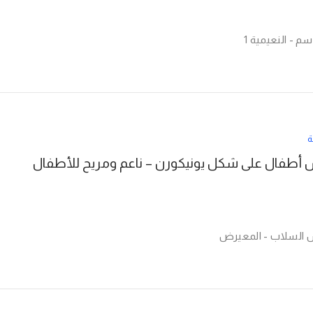
م - النعيمية 1
ة
طفال على شكل يونيكورن – ناعم ومريح للأطفال