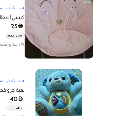
الألعاب
ألعاب ناعم
كرسي أطفال م
25
D
مثل الجديد
٤ شارع الشيخ سالم بن سلطان - خور المعيريد
الألعاب
ألعاب ناعم
لعبة جرو قطي
40
D
حالة جيدة