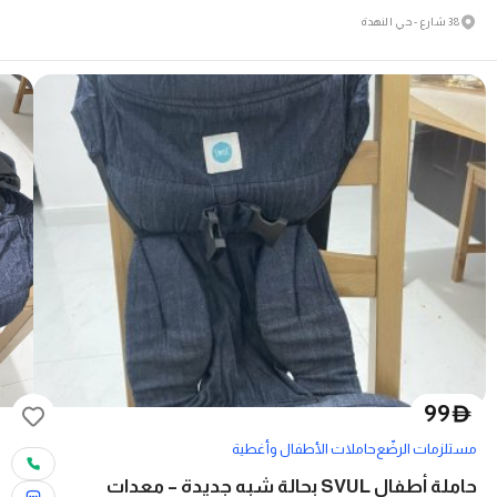
38 شارع - حي النهدة
99
D
مستلزمات الرضّع
حاملات الأطفال وأغطية
حاملة أطفال SVUL بحالة شبه جديدة – معدات