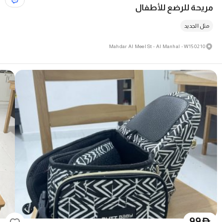
مريحة للرضع للأطفال
مثل الجديد
10 Mahdar Al Meel St - Al Manhal - W15 02
99
D