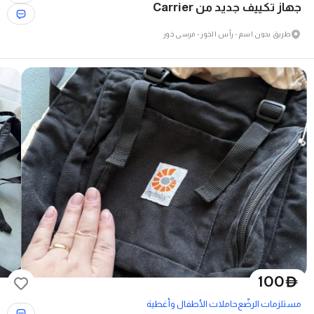
جهاز تكييف جديد من Carrier
طريق بدون اسم - رأس الخور - مرسى خور
100
D
مستلزمات الرضّع
حاملات الأطفال وأغطية