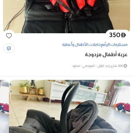
350
D
مستلزمات الرضّع
حاملات الأطفال وأغطية
عربة أطفال مزدوجة
508 شارع زايد الأول - المويجعي - مجلود