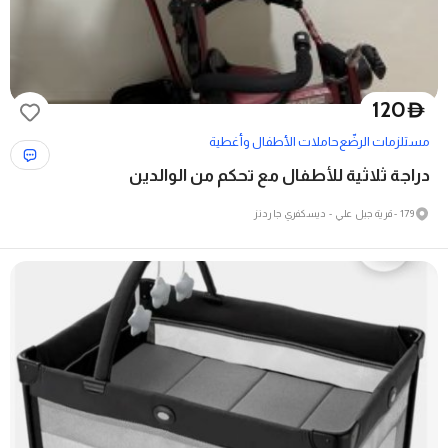
120
D
مستلزمات الرضّع
حاملات الأطفال وأغطية
دراجة ثلاثية للأطفال مع تحكم من الوالدين
179 - قرية جبل علي - ديسكفري جاردنز