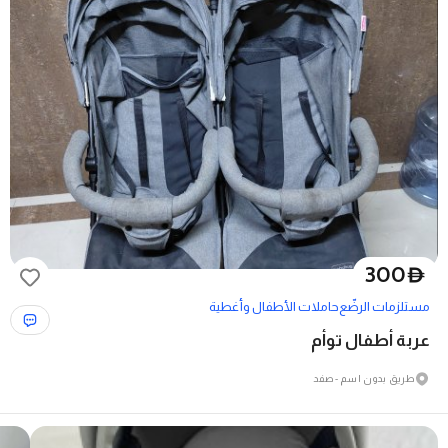
300
D
مستلزمات الرضّع
حاملات الأطفال وأغطية
عربة أطفال توأم
طريق بدون اسم - صفد