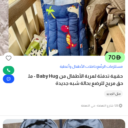
70
D
مستلزمات الرضّع
حاملات الأطفال وأغطية
حقيبة تدفئة لعربة الأطفال من Baby Hug - مل
حق مريح للرضع بحالة شبه جديدة
مثل الجديد
128 شارع النهضة - حي النهضة