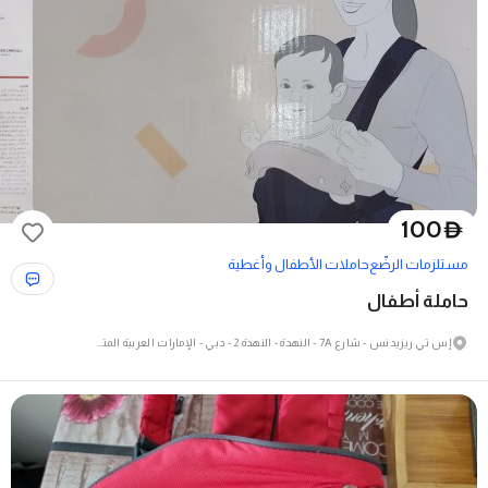
100
D
مستلزمات الرضّع
حاملات الأطفال وأغطية
حاملة أطفال
إس تي ريزيدنس - شارع 7A - النهدة - النهدة 2 - دبي - الإمارات العربية المتحدة