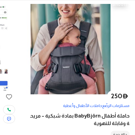
250
D
مستلزمات الرضّع
حاملات الأطفال وأغطية
حاملة أطفال BabyBjörn بمادة شبكية – مريح
ة وقابلة للتهوية
حالة جيدة