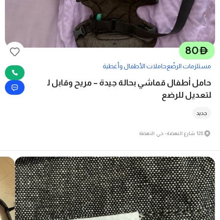
80
D
مستلزمات الرضّع
حاملات الأطفال وأغطية
حامل أطفال قماشي بحالة جيدة – مريح وقابل ل
لتعديل للرضع
جديد
128 شارع النهضة - حي النهضة