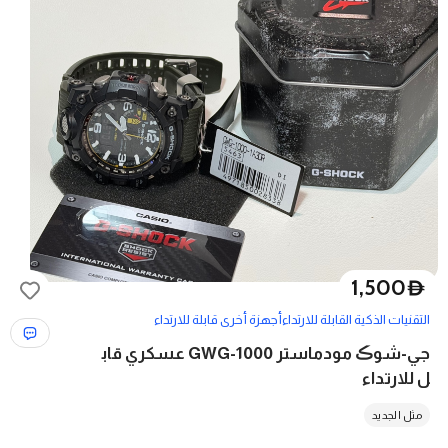
1,500
D
التقنيات الذكية القابلة للارتداء
أجهزة أخرى قابلة للارتداء
جي-شوڪ مودماستر GWG-1000 عسكري قاب
ل للارتداء
مثل الجديد