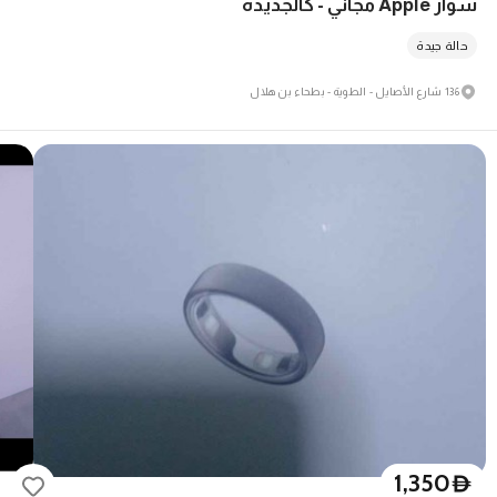
سوار Apple مجاني - كالجديدة
حالة جيدة
136 شارع الأصايل - الطوية - بطحاء بن هلال
1,350
D