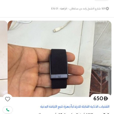
509 شارع الشيخ زايد بن سلطان - الزاهية - E16 01
650
D
التقنيات الذكية القابلة للارتداء
أجهزة تتبع اللياقة البدنية