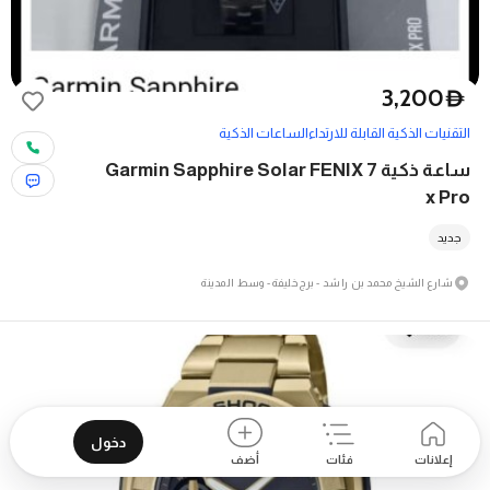
3,200
D
التقنيات الذكية القابلة للارتداء
الساعات الذكية
ساعة ذكية Garmin Sapphire Solar FENIX 7
x Pro
جديد
شارع الشيخ محمد بن راشد - برج خليفة - وسط المدينة
دخول
إعلانات
فئات
أضف