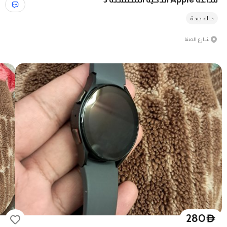
حالة جيدة
شارع الصفا
280
D