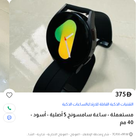
375
D
التقنيات الذكية القابلة للارتداء
الساعات الذكية
مستعملة - ساعة سامسونج 5 أصلية - أسود -
40 مم
7CRX+9RM - شارع محطة الإطفاء - المويلح - المويلح التجارية - تجارية - الشارقة - الإمارات العربية المتحدة