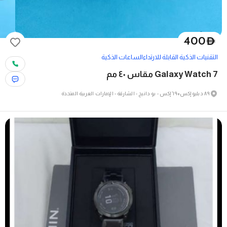
400
D
التقنيات الذكية القابلة للارتداء
الساعات الذكية
Galaxy Watch 7 مقاس ٤٠ مم
٨٩ دبليو إكس+٦٩ إكس - بو دانيج - الشارقة - الإمارات العربية المتحدة