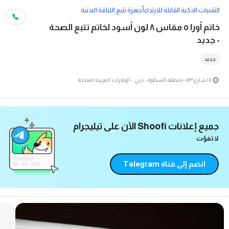
التقنيات الذكية القابلة للارتداء
أجهزة تتبع اللياقة البدنية
خاتم أورا ٥ مقاس ٨ لون أسود لخاتم تتبع الصحة
- جديد
جديد
١٤ شارع ٥٣ - منطقة السطوة - دبي - الإمارات العربية المتحدة
جميع إعلانات Shoofi الآن على تيليجرام
لا تفوّت
انضم إلى قناة Telegram