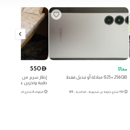
550
D
مجانًا
S25+ 256GB مبادلة أو تبديل فقط
إطار سرير من الخشب الصل
طبية وتخزين على الجانبين
193 شارع خليفة بن شخبوط - الخالدية - W9