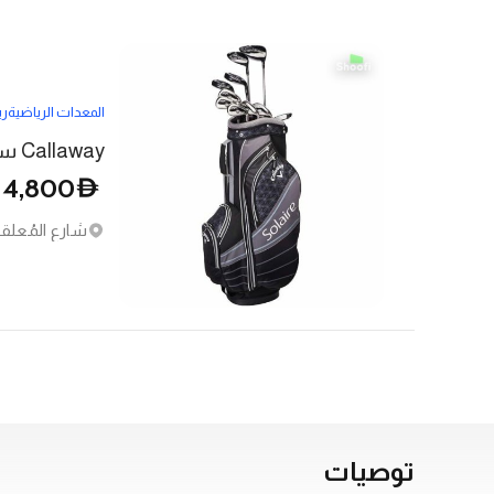
المعدات الرياضية
ري
Callaway سولير للسيدات - أسود
4,800
D
شارع المُعلقا
توصيات