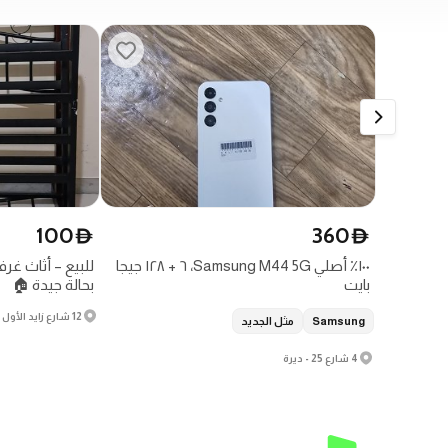
100
360
D
D
١٠٠٪ أصلي Samsung M44 5G، ٦ + ١٢٨ جيجا
للبيع – أثاث غر
بايت
بحالة جيدة 🏠
12 شارع زايد الأول - الدانة - المنطقة 1
Samsung
مثل الجديد
4 شارع 25 - ديرة