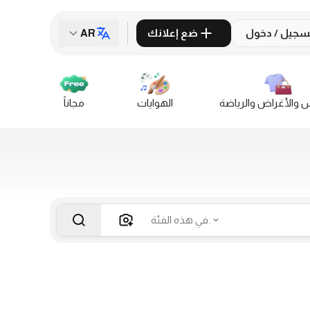
سجيل / دخول
ضع إعلانك
AR
س والأغراض والرياضة
الهوايات
مجاناً
في هذه الفئة.