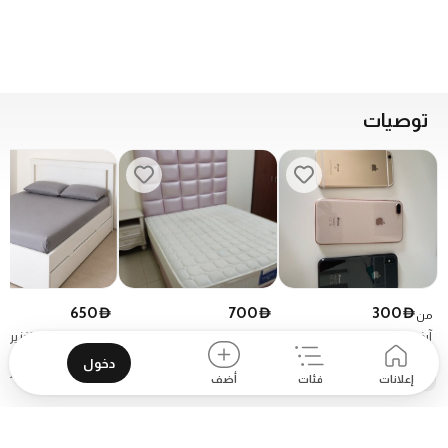
توصيات
650
700
300
D
D
D
من
آيفونات مستعملة
عاجل للبيع طقم غرفة نوم
سرير IKEA مع تخزين
بدون خزانة
دخول
Apple
حالة جيدة
إعلانات
فئات
أضف
برج التعاون - 128 شارع النهضة - حي النهضة
D 51 - جبل علي الأولى