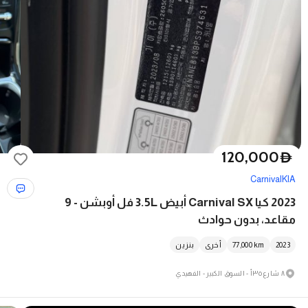
120,000
D
Carnival
KIA
2023 كيا Carnival SX أبيض 3.5L فل أوبشن - 9
مقاعد، بدون حوادث
2023
km
77,000
أخرى
بنزين
٨ شارع ٣٥أ - السوق الكبير - الفهيدي