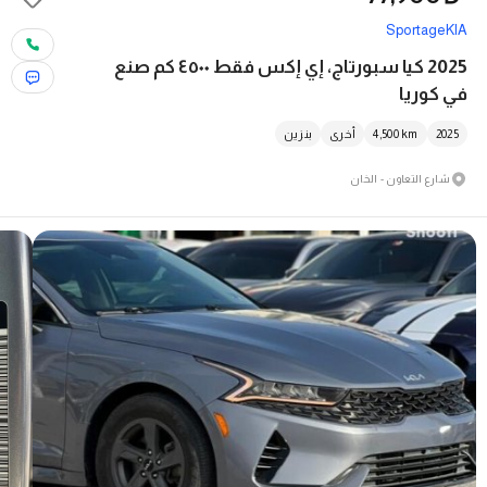
Sportage
KIA
2025 كيا سبورتاج، إي إكس فقط ٤٥٠٠ كم صنع
في كوريا
2025
km
4,500
أخرى
بنزين
شارع التعاون - الخان