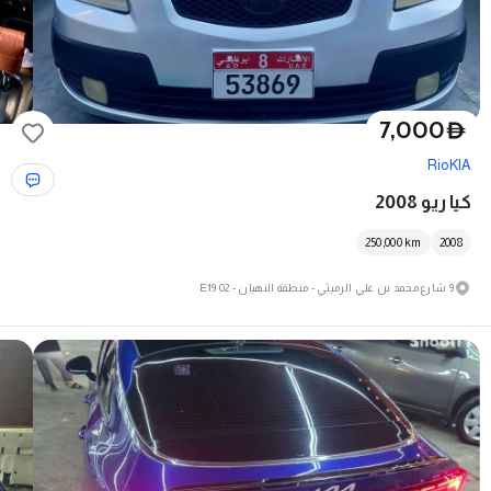
7,000
D
Rio
KIA
كيا ريو 2008
250,000
km
2008
9 شارع محمد بن علي الرميثي - منطقة النهيان - E19 02