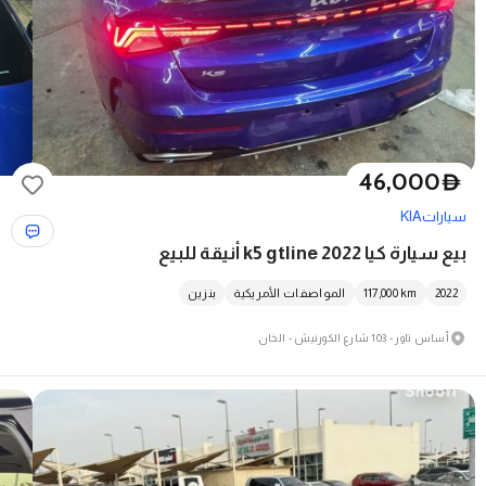
46,000
D
سيارات
KIA
بيع سيارة كيا k5 gtline 2022 أنيقة للبيع
2022
km
117,000
المواصفات الأمريكية
بنزين
أساس تاور - 103 شارع الكورنيش - الخان