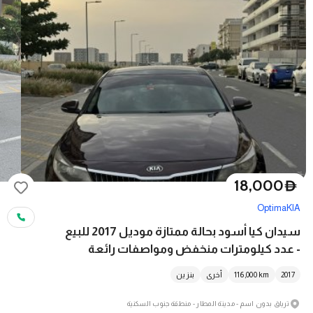
18,000
D
Optima
KIA
سيدان كيا أسود بحالة ممتازة موديل 2017 للبيع
- عدد كيلومترات منخفض ومواصفات رائعة
2017
km
116,000
أخرى
بنزين
ترياق بدون اسم - مدينة المطار - منطقة جنوب السكنية