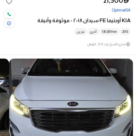
21,500
D
Optima
KIA
KIA أوبتيما FE سيدان ٢٠١٨ - موثوقة وأنيقة
2018
km
130,089
أخرى
بنزين
شارع الشيخ زايد E11 - الوصل