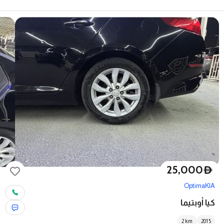
25,000
D
Optima
KIA
كيا أوبتيما
2
km
2015