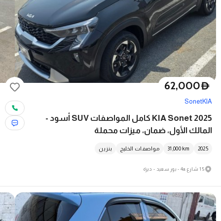
62,000
D
Sonet
KIA
KIA Sonet 2025 كامل المواصفات SUV أسود -
المالك الأول، ضمان، ميزات محملة
2025
km
31,000
مواصفات الخليج
بنزين
15 شارع 4a - بور سعيد - ديرة