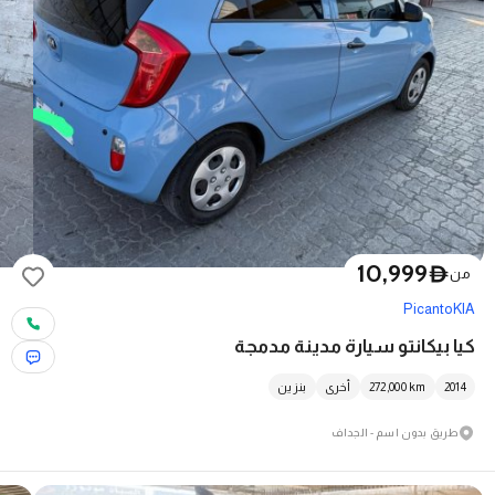
10,999
D
من
Picanto
KIA
كيا بيكانتو سيارة مدينة مدمجة
2014
km
272,000
أخرى
بنزين
طريق بدون اسم - الجداف