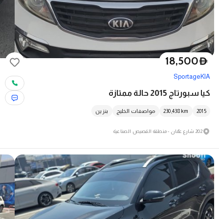
18,500
D
Sportage
KIA
كيا سبورتاج 2015 حالة ممتازة
2015
km
230,438
مواصفات الخليج
بنزين
202 شارع عمّان - منطقة القصيص الصناعية