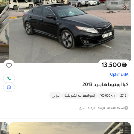
13,500
D
Optima
KIA
كيا أوبتيما هايبرد 2013
2013
km
100,000
المواصفات الأمريكية
بنزين
ساحة الثقافة - الرملة - الرملة - شرق