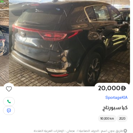
20,000
D
Sportage
KIA
كيا سبورتاج
90,000
km
2020
طريق بدون اسم - الجرف الصناعية ١ - عجمان - الإمارات العربية المتحدة