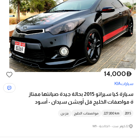
14,000
D
سيارات
KIA
سيارة كيا سيراتو 2015 بحالة جيدة صيانتها ممتاز
ة مواصفات الخليج فل أوبشن سيدان - أسود
2015
km
227,000
مواصفات الخليج
بنزين
22 كوفر ست - الخالدية - W9