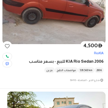
4,500
D
Rio
KIA
KIA Rio Sedan 2006 للبيع - بسعر مناسب
2006
km
539,568
مواصفات الخليج
بنزين
شارع الخير - الشامخة - SH10