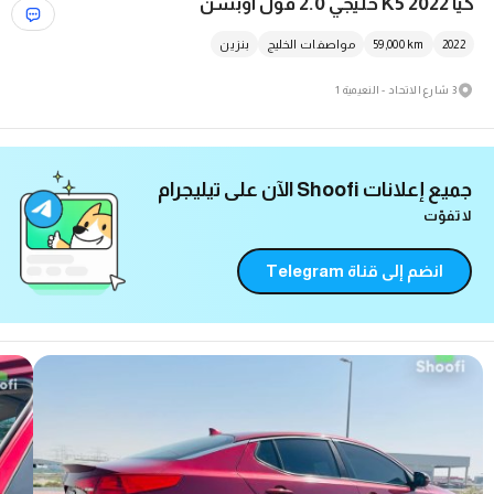
كيا K5 2022 خليجي 2.0 فول أوبشن
2022
km
59,000
مواصفات الخليج
بنزين
3 شارع الاتحاد - النعيمية 1
نصائح و رؤى مفيدة
المزيد في مدونة Shoofi
استكشف