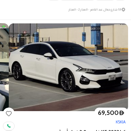
59 شارع جمال عبد الناصر - المجاز 2 - المجاز
69,500
D
K5
KIA