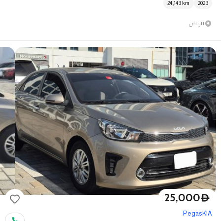
24,143
km
2023
الرياض
25,000
D
Pegas
KIA