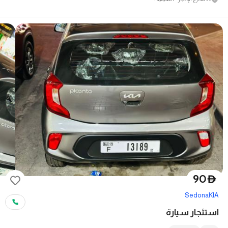
90
D
Sedona
KIA
استئجار سيارة