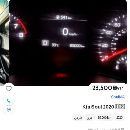
23,500
D
من
Soul
KIA
Kia Soul 2020 🇺🇸
2020
km
89,000
أخرى
بنزين
39 شارع الإنجاز - النعيمية 1