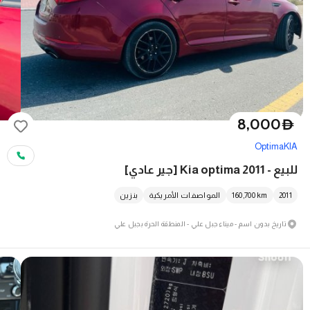
8,000
D
Optima
KIA
للبيع - Kia optima 2011 [جير عادي]
2011
km
160,700
المواصفات الأمريكية
بنزين
تاريخ بدون اسم - ميناء جبل علي - المنطقة الحرة بجبل علي