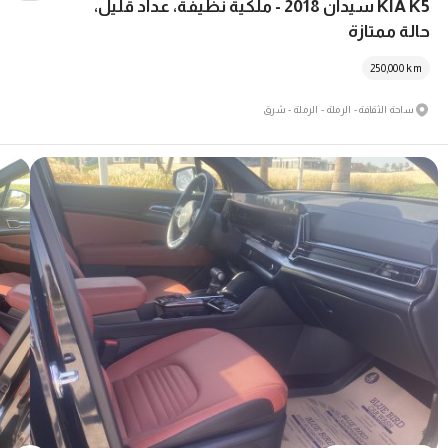
KIA K5 سيدان 2018 - ملكية نظيفة، عداد قليل،
حالة ممتازة
250,000
km
ساحة الثقافة - الرملة - الرملة - شرق