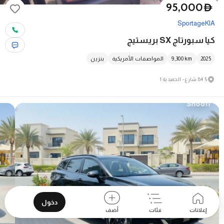
95,000
D
Sportage
KIA
كيا سبورتاج SX بريستيج
2025
km
9,300
المواصفات الأمريكية
بنزين
5 84 شارع - الحميدية 1
دخول
إعلانات
فئات
أضف