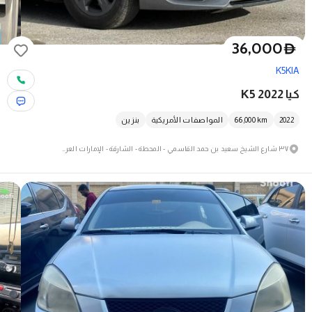
36,000
D
K5
KIA
كيا K5 2022
2022
km
66,000
المواصفات الأمريكية
بنزين
٣٧ شارع الشيخ سعيد بن حمد القاسمي - المحطة - الشارقة - الإمارات العربية المتحدة