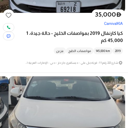
35,000
D
Carnival
KIA
كيا كارنفال 2019 بمواصفات الخليج - حالة جيدة، 1
45,000 كم
2019
km
145,000
مواصفات الخليج
بنزين
شارع 222 رقم 11 - قرية جبل علي - ديسكفري جاردنز - دبي - الإمارات العربية المتحدة