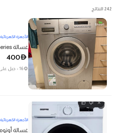
242
النتائج
الأجهزة الكهربائية
غسالة Siemens iq300 Series - حالة ممتازة، 400 درهم
400
D
16 - جبل علي الأولى - ديسكفري جاردنز
الأجهزة الكهربائية
غسالة أوتوماتيكية أ