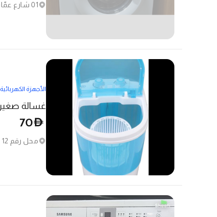
01 شارع عمّان - النهدة الأولى - النهدة
الأجهزة الكهربائية
غسالة صغيرة
70
D
محل رقم 12 شارع 25 - البرشاء الأولى - البرشاء