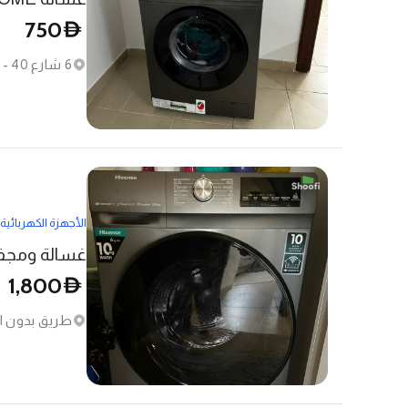
750
D
6 شارع 40 - البرشاء الأولى - البرشاء
الأجهزة الكهربائية
1,800
D
طريق بدون اس