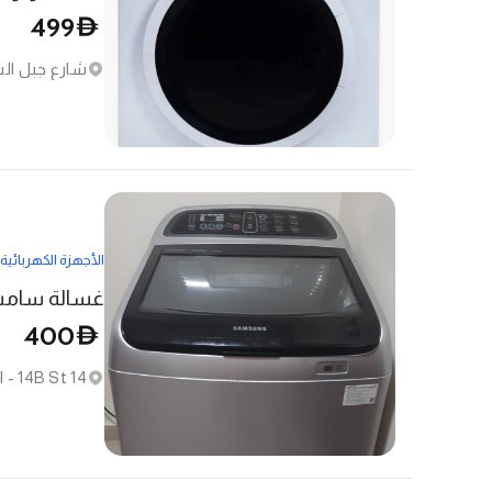
499
D
شارع جبل ال
الأجهزة الكهربائية
غسالة سامسو
400
D
14 14B St - الكرامة - مجمع الشيخ حمدان