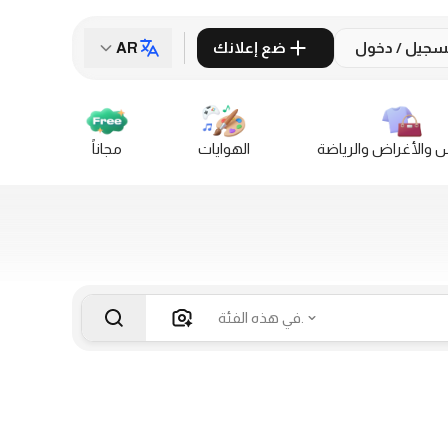
سجيل / دخول
ضع إعلانك
AR
س والأغراض والرياضة
الهوايات
مجاناً
في هذه الفئة.