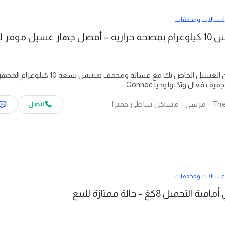
غسالات ومجففات
قم بتطویر روتین الغسیل الخاص بك مع غسالة ومجفف هیثنس بسعة 10 كیلوغرام 
ف فعال وتكنولوجیا Connec...
اتصل
غسالات ومجففات
حميل 8كغ - حالة ممتازة للبيع