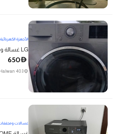
الأجهزة الكهربائية
LG غسالة ومجفف ملابس أمامية 8 كجم للبيع - جهاز منزلي موثوق
650
D
403 43a St - Al Ghubaiba - Halwan
غسالات ومجففات
غسالة KROME تحميل أمامي – حالة ممتازة