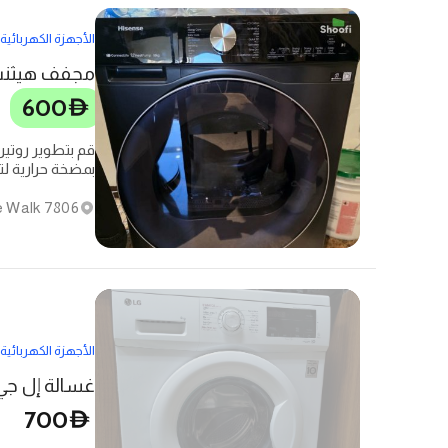
الأجهزة الكهربائية
600
D
بمضخة حراریة لتجفی
7806 The Walk - مرسى - مساكن شاطئ جميرا
الأجهزة الكهربائية
غسالة إل جي أمامية الت
700
D