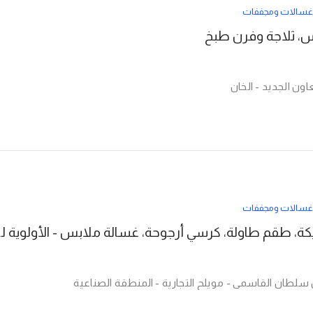
غسالات ومجففات
، ثلاجة وفرن طبخ
غسالات ومجففات
بيع عاجل: أريكة
 سلطان القاسمي - مويلح التجارية - المنطقة الصناعية