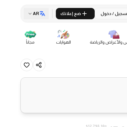
سجيل / دخول
ضع إعلانك
AR
س والأغراض والرياضة
الهوايات
مجاناً
≈$12,798.10