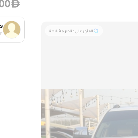
00
D
rs
العثور على عناصر مشابهة