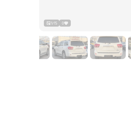
1
/
15
0