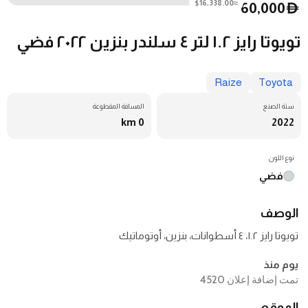
≈$16,338.00
60,000
D
تويوتا رايز ١.٢ لتر ٤ سلندر بنزين ٢٠٢٢ فضي
Raize
Toyota
سنة الصنع
المسافة المقطوعة
0 km
2022
نوع اللون
فضي
الوصف
تويوتا رايز ١.٢، ٤ أسطوانات، بنزين، أوتوماتيك
يوم منذ
تمت إضافة إعلان 4520
الموقع