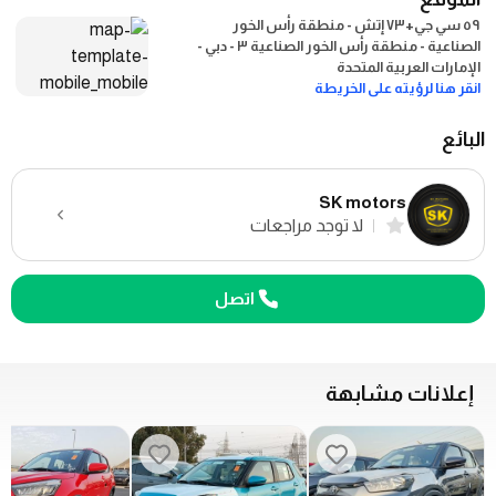
٥٩ سي جي+٧٣ إتش - منطقة رأس الخور
الصناعية - منطقة رأس الخور الصناعية ٣ - دبي -
الإمارات العربية المتحدة
انقر هنا لرؤيته على الخريطة
البائع
SK motors
لا توجد مراجعات
اتصل
إعلانات مشابهة