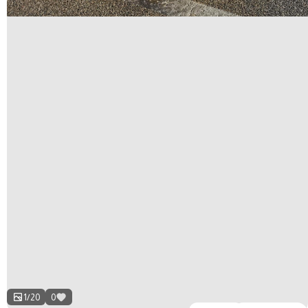
1
/
20
0