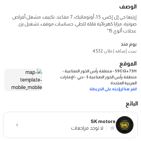
الوصف
إرتيغا جي إل إكس، 1.5، أوتوماتيك، 7 مقاعد، تكييف، مشغل أقراص
صوتية، مرايا كهربائية قابلة للطي، حساسات موقف، تشغيل بزر،
عجلات ألوي 15"
يوم منذ
تمت إضافة إعلان 4532
الموقع
59CG+73H - منطقة رأس الخور الصناعية -
منطقة رأس الخور الصناعية 3 - دبي - الإمارات
العربية المتحدة
انقر هنا لرؤيته على الخريطة
البائع
SK motors
لا توجد مراجعات