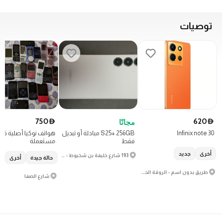
توصيات
750
620
D
مجانًا
D
Infinix note 30
S25+ 256GB مبادلة أو تبديل
هواتف نوكيا أصلية قد
فقط
مستعملة
أخرى
جديد
193 شارع خليفة بن شخبوط - الخالدية - W9
حالة جيدة
أخرى
طريق بدون اسم - الروقة الحمراء - منطقة حرة
شارع الصفا